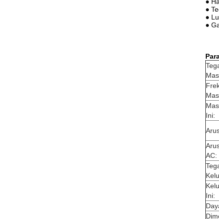
● Ha
● Te
● L
● Ga
Par
Teg
Mas
Fre
Mas
Mas
Ini:
Aru
Aru
AC:
Teg
Kel
Kel
Ini:
Day
Dim