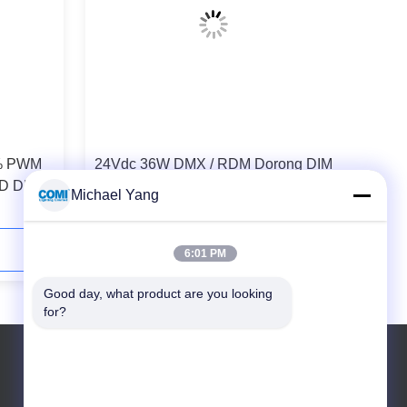
0% PWM
24Vdc 36W DMX / RDM Dorong DIM
LED DMX
LED DMX Peredupan Driver Input
Michael Yang
100-240Vac Garansi 5 Tahun
Hubungi Sekarang
6:01 PM
Good day, what product are you looking 
for?