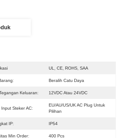
oduk
ikasi
UL, CE, ROHS, SAA
Barang:
Beralih Catu Daya
Tegangan Keluaran:
12VDC Atau 24VDC
EU/AU/US/UK AC Plug Untuk 
 Input Steker AC:
Pilihan
gkat IP:
IP54
itas Min Order:
400 Pcs