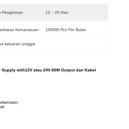
 Pengiriman:
12 ~ 20 Hari
ediakan Kemampuan:
100000 Pcs Per Bulan
ya keluaran tunggal
r Supply with12V atau 24V 60W Output dan Kabel
selamatan;
bih