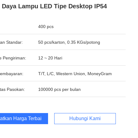
 Daya Lampu LED Tipe Desktop IP54
400 pcs
an Standar:
50 pcs/karton, 0.35 KGs/potong
e Pengiriman:
12 ~ 20 Hari
Pembayaran:
T/T, L/C, Western Union, MoneyGram
tas Pasokan:
100000 pcs per bulan
atkan Harga Terbaik
Hubungi Kami