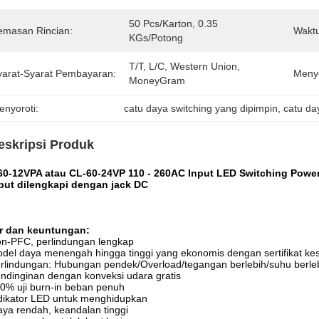
50 Pcs/karton, 0.35 
emasan Rincian:
Waktu
KGs/potong
T/T, L/C, Western Union, 
yarat-Syarat Pembayaran:
Meny
MoneyGram
enyoroti:
catu daya switching yang dipimpin
, 
catu da
eskripsi Produk
60-12VPA atau CL-60-24VP 110 - 260AC Input LED Switching Powe
put dilengkapi dengan jack DC
ur dan keuntungan:
n-PFC, perlindungan lengkap
del daya menengah hingga tinggi yang ekonomis dengan sertifikat ke
rlindungan: Hubungan pendek/Overload/tegangan berlebih/suhu berle
ndinginan dengan konveksi udara gratis
0% uji burn-in beban penuh
dikator LED untuk menghidupkan
aya rendah, keandalan tinggi