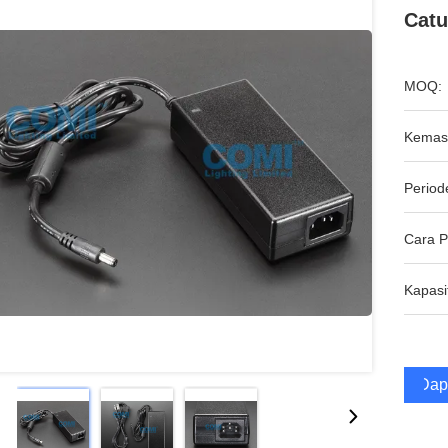
Catu
MOQ:
Kemas
Period
Cara 
Kapasi
Dap