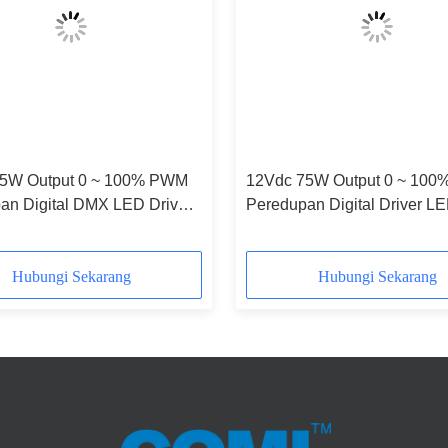
5W Output 0 ~ 100% PWM
12Vdc 75W Output 0 ~ 10
an Digital DMX LED Driver
Peredupan Digital Driver 
Vac Input
100-240Vac Input
Hubungi Sekarang
Hubungi Sekarang