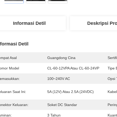
Informasi Detil
Deskripsi Pr
nformasi Detil
empat Asal
Guangdong Cina
Sertif
omor Model
CL-60-12VPA Atau CL-60-24VP
Tipe 
emasukkan:
100~240V AC
Opsi 
luaran Saat Ini:
5A (12V) Atau 2.5A (24VDC)
Kabel
onektor Keluaran:
Soket DC Standar
Perin
aminan:
3 Tahun
Kuant