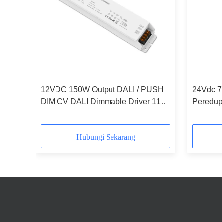
USH
12VDC 150W Output DALI / PUSH
24Vdc 7
 110
DIM CV DALI Dimmable Driver 110
Peredup
~ 240Vac Input
100-240
Hubungi Sekarang