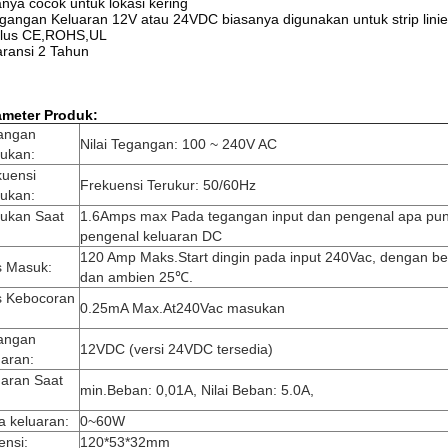
nya cocok untuk lokasi kering
gangan Keluaran 12V atau 24VDC biasanya digunakan untuk strip linier 
ulus CE,ROHS,UL
ransi 2 Tahun
ameter Produk:
angan
Nilai Tegangan: 100 ~ 240V AC
ukan:
kuensi
Frekuensi Terukur: 50/60Hz
ukan:
ukan Saat
1.6Amps max Pada tegangan input dan pengenal apa pu
pengenal keluaran DC
120 Amp Maks.Start dingin pada input 240Vac, dengan be
s Masuk:
dan ambien 25℃.
s Kebocoran
0.25mA Max.At240Vac masukan
angan
12VDC (versi 24VDC tersedia)
uaran:
uaran Saat
min.Beban: 0,01A, Nilai Beban: 5.0A,
a keluaran:
0~60W
ensi:
120*53*32mm