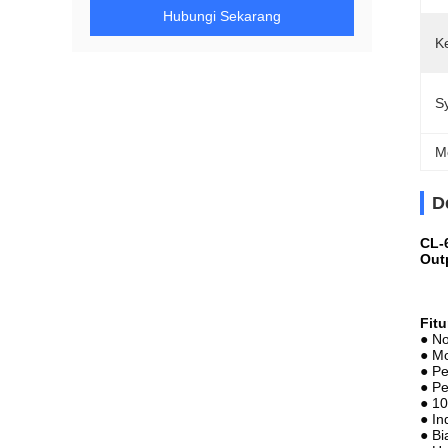
Hubungi Sekarang
K
S
M
D
CL-
Out
Fit
● No
● Mo
● Pe
● Pe
● 10
● In
● Bi