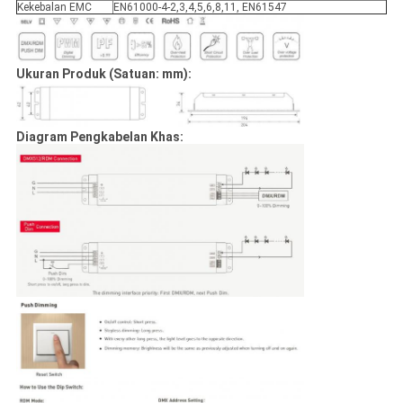
Kekebalan EMC
EN61000-4-2,3,4,5,6,8,11, EN61547
Ukuran Produk (Satuan: mm):
Diagram Pengkabelan Khas: