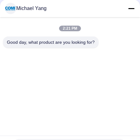
Peredupan DMX Masukan 100-240Vac
Michael Yang
Driver Dimmable LED DALI 24Vdc 75W / Push Dim DALI dengan
Input 110 - 240Vac
2:21 PM
12V 75W Output DALI Dimmable LED Driver Dengan 110 -
240Vac Input PF > 0.99
Good day, what product are you looking for?
Bad Request
Semua
Lampu Kolam 
Lampu Inground LED
Renang Bawah Air 
LED
Lampu Spot 
Lampu Handrail LED
Lansekap LED
Lampu Sorot Bawah 
Lampu Banjir LED
Air LED
Lampu Air Mancur 
Lampu Langkah LED
LED