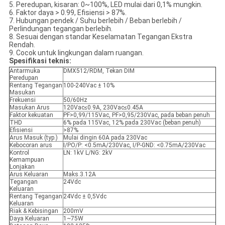
5. Peredupan, kisaran: 0~100%, LED mulai dari 0,1% mungkin.
6. Faktor daya > 0.99, Efisiensi > 87%.
7. Hubungan pendek / Suhu berlebih / Beban berlebih /
Perlindungan tegangan berlebih.
8. Sesuai dengan standar Keselamatan Tegangan Ekstra
Rendah.
9. Cocok untuk lingkungan dalam ruangan.
Spesifikasi teknis:
Antarmuka
DMX512/RDM, Tekan DIM
Peredupan
Rentang Tegangan
100-240Vac ± 10%
Masukan
Frekuensi
50/60Hz
Masukan Arus
120Vac≤0.9A, 230Vac≤0.45A
Faktor kekuatan
PF>0,99/115Vac, PF>0,95/230Vac, pada beban penuh
THD
6% pada 115Vac, 12% pada 230Vac (beban penuh)
Efisiensi
>87%
Arus Masuk (typ.)
Mulai dingin 60A pada 230Vac
Kebocoran arus
I/PO/P: <0.5mA/230Vac, I/P-GND: <0.75mA/230Vac
Kontrol
LN: 1kV L/NG: 2kV
Kemampuan
Lonjakan
Arus Keluaran
Maks.3.12A
Tegangan
24Vdc
Keluaran
Rentang Tegangan
24Vdc ± 0,5Vdc
Keluaran
Riak & Kebisingan
200mV
Daya Keluaran
1~75W