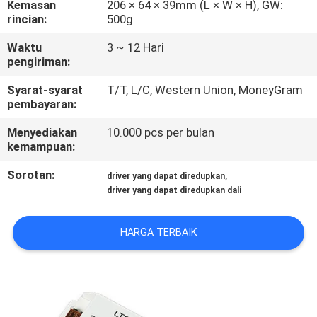
Kemasan
206 × 64 × 39mm (L × W × H), GW:
KUALITAS
rincian:
500g
Waktu
3 ~ 12 Hari
HUBUNGI
pengiriman:
KAMI
Syarat-syarat
T/T, L/C, Western Union, MoneyGram
pembayaran:
BERITA
Menyediakan
10.000 pcs per bulan
kemampuan:
KASUS
Sorotan:
,
driver yang dapat diredupkan
driver yang dapat diredupkan dali
SITEMAP
HARGA TERBAIK
KEBIJAKAN
PRIVASI