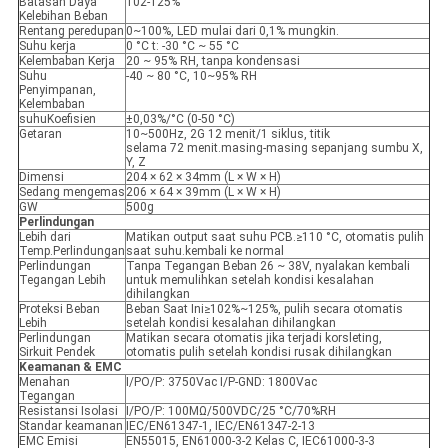
Batasan Daya
102-125%
Kelebihan Beban
Rentang peredupan
0~100%, LED mulai dari 0,1% mungkin.
Suhu kerja
0 °C t: -30 °C ~ 55 °C
Kelembaban Kerja
20 ~ 95% RH, tanpa kondensasi
Suhu
-40 ~ 80 °C, 10~95% RH
Penyimpanan,
Kelembaban
suhuKoefisien
±0,03%/°C (0-50 °C)
Getaran
10~500Hz, 2G 12 menit/1 siklus, titik
selama 72 menit.masing-masing sepanjang sumbu X,
Y, Z
Dimensi
204 × 62 × 34mm (L × W × H)
Sedang mengemas
206 × 64 × 39mm (L × W × H)
GW
500g
Perlindungan
Lebih dari
Matikan output saat suhu PCB.≥110 °C, otomatis pulih
Temp.Perlindungan
saat suhu.kembali ke normal
Perlindungan
Tanpa Tegangan Beban 26 ~ 38V, nyalakan kembali
Tegangan Lebih
untuk memulihkan setelah kondisi kesalahan
dihilangkan
Proteksi Beban
Beban Saat Ini≥102%~125%, pulih secara otomatis
Lebih
setelah kondisi kesalahan dihilangkan
Perlindungan
Matikan secara otomatis jika terjadi korsleting,
Sirkuit Pendek
otomatis pulih setelah kondisi rusak dihilangkan
Keamanan & EMC
Menahan
I/PO/P: 3750Vac I/P-GND: 1800Vac
Tegangan
Resistansi Isolasi
I/PO/P: 100MΩ/500VDC/25 °C/70%RH
Standar keamanan
IEC/EN61347-1, IEC/EN61347-2-13
EMC Emisi
EN55015, EN61000-3-2 Kelas C, IEC61000-3-3