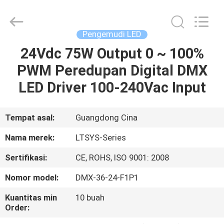
-
2026
COMI
LIGHTING
LIMITED.
Pengemudi LED
All
Rights
24Vdc 75W Output 0 ~ 100%
RUMAH
Reserved.
PWM Peredupan Digital DMX
PRODUK
LED Driver 100-240Vac Input
TENTANG
Tempat asal:
Guangdong Cina
KAMI
Nama merek:
LTSYS-Series
Sertifikasi:
CE, ROHS, ISO 9001: 2008
TUR
Nomor model:
DMX-36-24-F1P1
PABRIK
Kuantitas min
10 buah
Order:
KONTROL