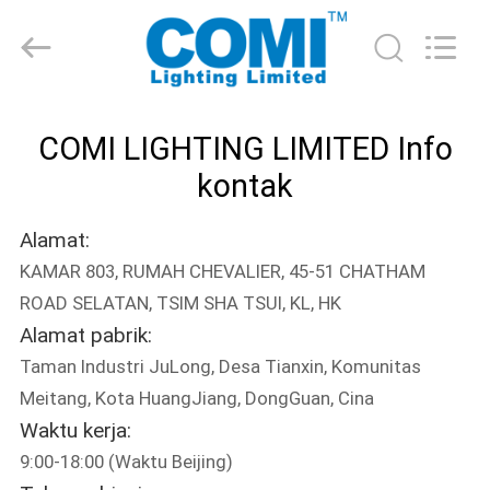
-
2026
COMI
LIGHTING
LIMITED.
All
Rights
RUMAH
Reserved.
COMI LIGHTING LIMITED Info
PRODUK
kontak
Alamat:
TENTANG
KAMAR 803, RUMAH CHEVALIER, 45-51 CHATHAM
KAMI
ROAD SELATAN, TSIM SHA TSUI, KL, HK
Alamat pabrik:
TUR
Taman Industri JuLong, Desa Tianxin, Komunitas
PABRIK
Meitang, Kota HuangJiang, DongGuan, Cina
Waktu kerja:
9:00-18:00 (Waktu Beijing)
KONTROL