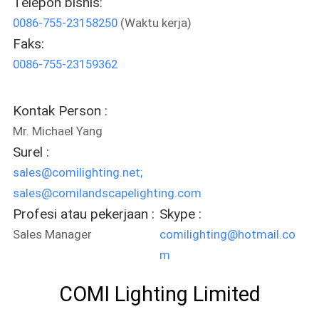
Telepon bisnis:
KUALITAS
0086-755-23158250
(Waktu kerja)
Faks:
HUBUNGI
0086-755-23159362
KAMI
Kontak Person :
BERITA
Mr. Michael Yang
Surel :
KASUS
sales@comilighting.net;
sales@comilandscapelighting.com
SITEMAP
Profesi atau pekerjaan :
Skype :
Sales Manager
comilighting@hotmail.co
m
KEBIJAKAN
PRIVASI
COMI Lighting Limited