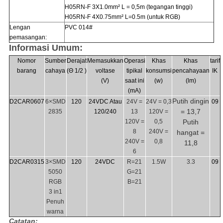
H05RN-F 3X1.0mm² L = 0,5m (tegangan tinggi)
H05RN-F 4X0.75mm² L=0.5m (untuk RGB)
Lengan
PVC 014#
pemasangan:
Informasi Umum:
Nomor
Sumber
Derajat
Memasukkan
Operasi
Khas
Khas
tarif
barang
cahaya
(Θ 1/2 )
voltase
tipikal
konsumsi
pencahayaan
IK
(V)
saat ini
(w)
(lm)
(mA)
Putih dingin
D2CAR0607
6×SMD
120
24VDC Atau
24V =
24V = 0,3
09
= 13,7
2835
120/240
13
120V =
120V =
0,5
Putih
8
240V =
hangat =
240V =
0,8
11,8
6
D2CAR0315
3×SMD
120
24VDC
R=21
1.5W
3.3
09
5050
G=21
RGB
B=21
3 in1
Penuh
warna
Catatan: