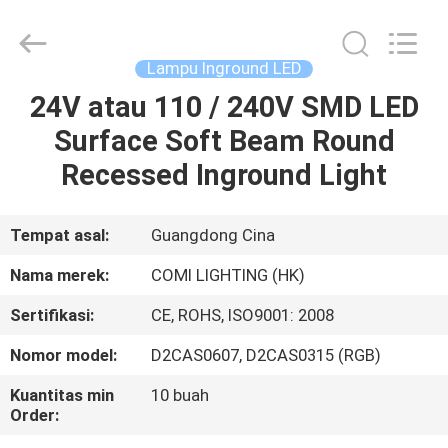
-
2026
COMI
LIGHTING
LIMITED.
Lampu Inground LED
All
Rights
24V atau 110 / 240V SMD LED
RUMAH
Reserved.
Surface Soft Beam Round
PRODUK
Recessed Inground Light
TENTANG
Tempat asal:
Guangdong Cina
KAMI
Nama merek:
COMI LIGHTING (HK)
Sertifikasi:
CE, ROHS, ISO9001: 2008
TUR
Nomor model:
D2CAS0607, D2CAS0315 (RGB)
PABRIK
Kuantitas min
10 buah
Order:
KONTROL