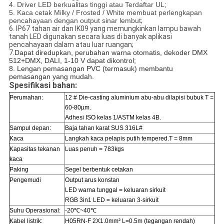
4. Driver LED berkualitas tinggi atau Terdaftar UL;
5. Kaca cetak Milky / Frosted / White membuat perlengkapan
pencahayaan dengan output sinar lembut
;
6. IP67 tahan air dan IK09 yang memungkinkan lampu bawah
tanah LED digunakan secara luas di banyak aplikasi
pencahayaan dalam atau luar ruangan;
7.
Dapat diredupkan, perubahan warna otomatis, dekoder DMX
512+DMX, DALI, 1-10 V dapat dikontrol;
8. Lengan pemasangan PVC (termasuk) membantu
pemasangan yang mudah.
Spesifikasi bahan:
Perumahan:
12 # Die-casting aluminium abu-abu dilapisi bubuk T =
60-80µm.
Adhesi ISO kelas 1/ASTM kelas 4B.
Sampul depan:
Baja tahan karat SUS 316L#
Kaca
Langkah kaca pelapis putih tempered.T = 8mm
Kapasitas tekanan
Luas penuh = 783kgs
kaca
Paking
Segel berbentuk cetakan
Pengemudi
Output arus konstan
LED warna tunggal = keluaran sirkuit
RGB 3in1 LED = keluaran 3-sirkuit
Suhu Operasional:
-20℃~40℃
Kabel listrik:
H05RN-F 2X1.0mm² L=0.5m (tegangan rendah)