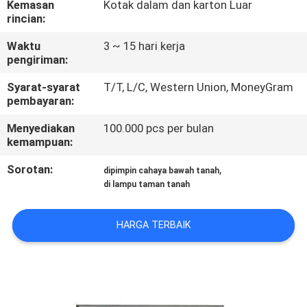
Kemasan
Kotak dalam dan karton Luar
KUALITAS
rincian:
Waktu
3 ~ 15 hari kerja
HUBUNGI
pengiriman:
KAMI
Syarat-syarat
T/T, L/C, Western Union, MoneyGram
pembayaran:
BERITA
Menyediakan
100.000 pcs per bulan
kemampuan:
KASUS
Sorotan:
,
dipimpin cahaya bawah tanah
di lampu taman tanah
SITEMAP
HARGA TERBAIK
KEBIJAKAN
PRIVASI