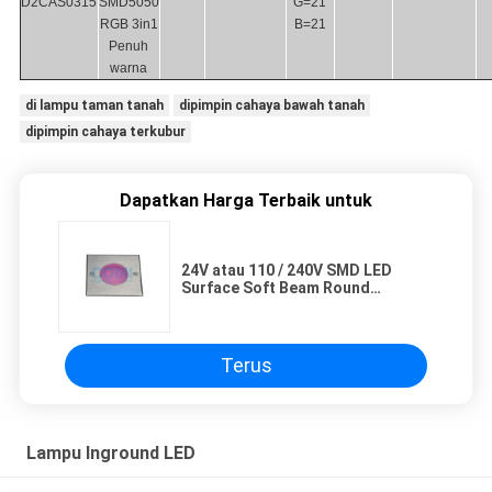
D2CAS0315
SMD5050
G=21
RGB 3in1
B=21
Penuh
warna
di lampu taman tanah
dipimpin cahaya bawah tanah
dipimpin cahaya terkubur
Dapatkan Harga Terbaik untuk
24V atau 110 / 240V SMD LED
Surface Soft Beam Round
Recessed Inground Light
Terus
Lampu Inground LED