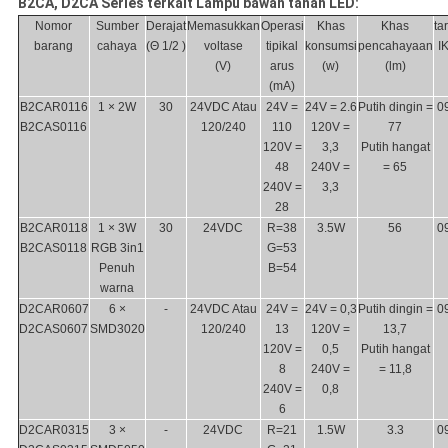
B2CA, D2CA Series terkait Lampu bawah tanah LED:
Nomor
Sumber
Derajat
Memasukkan
Operasi
Khas
Khas
tar
barang
cahaya
(Θ 1/2 )
voltase
tipikal
konsumsi
pencahayaan
I
(V)
arus
(w)
(lm)
(mA)
B2CAR0116
1 × 2W
30
24VDC Atau
24V =
24V = 2.6
Putih dingin =
0
B2CAS0116
120/240
110
120V =
77
120V =
3,3
Putih hangat
48
240V =
= 65
240V =
3,3
28
B2CAR0118
1 × 3W
30
24VDC
R=38
3.5W
56
0
B2CAS0118
RGB 3in1
G=53
Penuh
B=54
warna
D2CAR0607
6 ×
-
24VDC Atau
24V =
24V = 0,3
Putih dingin =
0
D2CAS0607
SMD3020
120/240
13
120V =
13,7
120V =
0,5
Putih hangat
8
240V =
= 11,8
240V =
0,8
6
D2CAR0315
3 ×
-
24VDC
R=21
1.5W
3.3
0