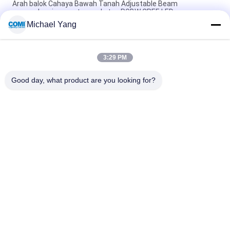
Arah balok Cahaya Bawah Tanah Adjustable Beam
mengadopsi warna tunggal atau RGBW CREE LED
Michael Yang
LED Inground Up Light Depth Illuminant 0- 10V DALI DMX512
IP67 Untuk Pencahayaan Lanskap Bawah Tanah Luar Ruangan
3:29 PM
Pencahayaan Luar Ruangan Tersembunyi Di Bawah Tanah
20W CREE COB LED 105LM / W Dengan Lengan Pemasangan
Good day, what product are you looking for?
Bad Request
Semua
Lampu Kolam 
Lampu Inground LED
Renang Bawah Air 
LED
Lampu Spot 
Lampu Handrail LED
Lansekap LED
Lampu Sorot Bawah 
Lampu Banjir LED
Air LED
Lampu Air Mancur 
Lampu Langkah LED