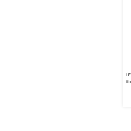
LE
Il
Un
Ta