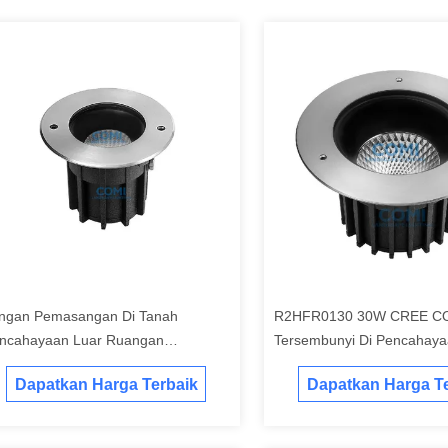
ngan Pemasangan Di Tanah
R2HFR0130 30W CREE C
ncahayaan Luar Ruangan
Tersembunyi Di Pencahay
HBR0110 10W CREE COB LED
Lansekap Tanah CRI80+ H
Dapatkan Harga Terbaik
Dapatkan Harga Te
flektor
105LM/W