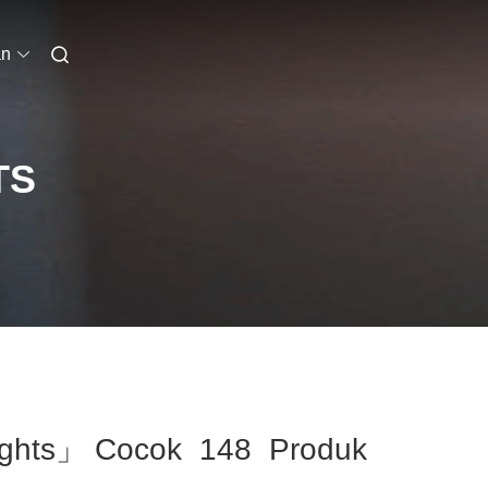
an
TS
Lights」 Cocok 148 Produk