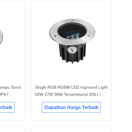
mpu Sorot
Single RGB RGBW LED Inground Light
 IP67
18W 27W 36W Tersembunyi DALI /
n
PWM 0-10V DMX512 Dukungan
rbaik
Dapatkan Harga Terbaik
Dimmable