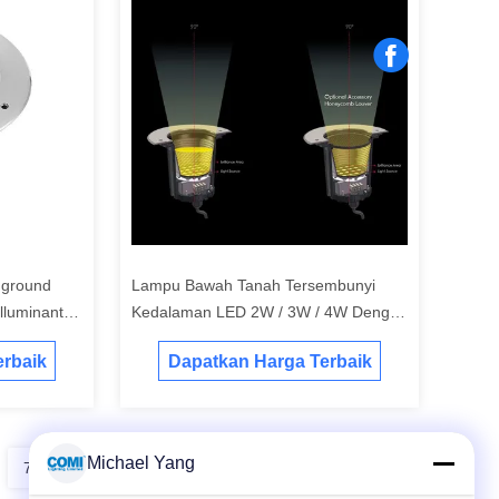
nground
Lampu Bawah Tanah Tersembunyi
lluminant
Kedalaman LED 2W / 3W / 4W Dengan
ing
Driver LED Yang Baik
rbaik
Dapatkan Harga Terbaik
Michael Yang
7
8