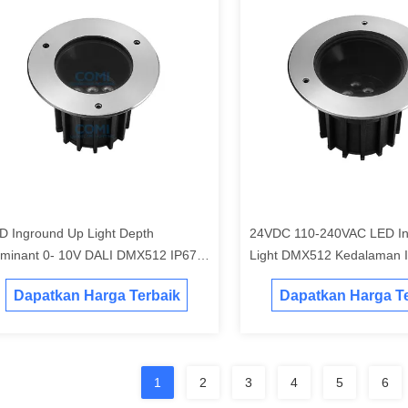
D Inground Up Light Depth
24VDC 110-240VAC LED I
luminant 0- 10V DALI DMX512 IP67
Light DMX512 Kedalaman I
tuk Pencahayaan Lanskap Bawah
Outdoor Wall Washer Light
Dapatkan Harga Terbaik
Dapatkan Harga Te
nah Luar Ruangan
1
2
3
4
5
6