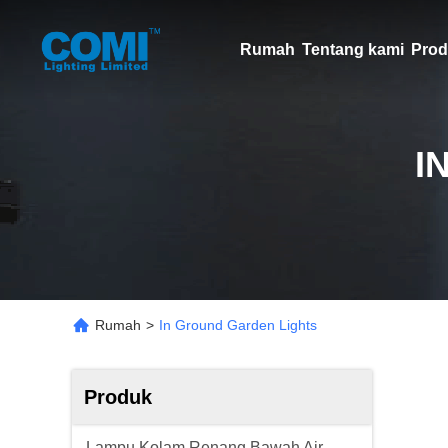
Rumah
Tentang kami
Prod
I
Rumah
>
In Ground Garden Lights
Produk
Lampu Kolam Renang Bawah Air