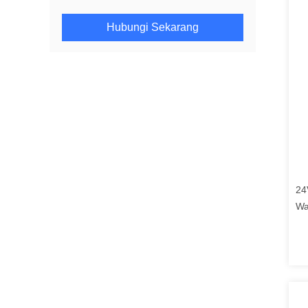
Hubungi Sekarang
24
Wa
Di