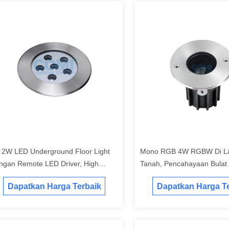
* 2W LED Underground Floor Light
Mono RGB 4W RGBW Di La
ngan Remote LED Driver, High
Tanah, Pencahayaan Bulat
wer LED In Ground Spotlights
24VDC Untuk Luar Ruanga
Dapatkan Harga Terbaik
Dapatkan Harga Te