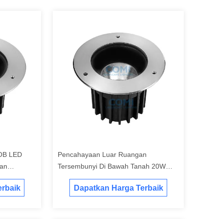
OB LED
Pencahayaan Luar Ruangan
aan
Tersembunyi Di Bawah Tanah 20W
ingga
CREE COB LED 105LM / W Dengan
rbaik
Dapatkan Harga Terbaik
Lengan Pemasangan