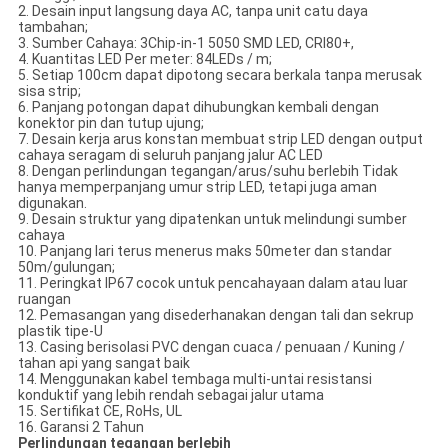
2. Desain input langsung daya AC, tanpa unit catu daya
tambahan;
3. Sumber Cahaya: 3Chip-in-1 5050 SMD LED, CRI80+,
4. Kuantitas LED Per meter: 84LEDs / m;
5. Setiap 100cm dapat dipotong secara berkala tanpa merusak
sisa strip;
6. Panjang potongan dapat dihubungkan kembali dengan
konektor pin dan tutup ujung;
7. Desain kerja arus konstan membuat strip LED dengan output
cahaya seragam di seluruh panjang jalur AC LED
8. Dengan perlindungan tegangan/arus/suhu berlebih Tidak
hanya memperpanjang umur strip LED, tetapi juga aman
digunakan.
9. Desain struktur yang dipatenkan untuk melindungi sumber
cahaya
10. Panjang lari terus menerus maks 50meter dan standar
50m/gulungan;
11. Peringkat IP67 cocok untuk pencahayaan dalam atau luar
ruangan
12. Pemasangan yang disederhanakan dengan tali dan sekrup
plastik tipe-U
13. Casing berisolasi PVC dengan cuaca / penuaan / Kuning /
tahan api yang sangat baik
14. Menggunakan kabel tembaga multi-untai resistansi
konduktif yang lebih rendah sebagai jalur utama
15. Sertifikat CE, RoHs, UL
16. Garansi 2 Tahun
Perlindungan tegangan berlebih