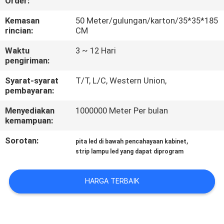
Order:
KUALITAS
Kemasan
50 Meter/gulungan/karton/35*35*185
rincian:
CM
HUBUNGI
Waktu
3 ~ 12 Hari
KAMI
pengiriman:
Syarat-syarat
T/T, L/C, Western Union,
BERITA
pembayaran:
Menyediakan
1000000 Meter Per bulan
KASUS
kemampuan:
Sorotan:
,
pita led di bawah pencahayaan kabinet
SITEMAP
strip lampu led yang dapat diprogram
KEBIJAKAN
HARGA TERBAIK
PRIVASI