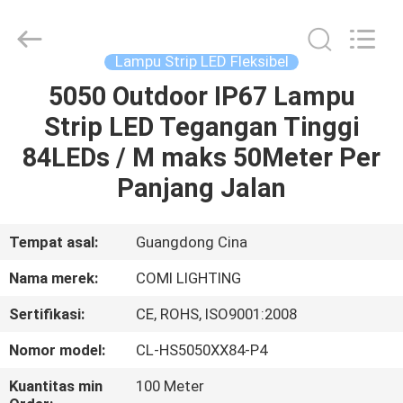
-
2026
COMI
LIGHTING
LIMITED.
Lampu Strip LED Fleksibel
All
Rights
5050 Outdoor IP67 Lampu
RUMAH
Reserved.
Strip LED Tegangan Tinggi
PRODUK
84LEDs / M maks 50Meter Per
Panjang Jalan
TENTANG
KAMI
Tempat asal:
Guangdong Cina
Nama merek:
COMI LIGHTING
TUR
Sertifikasi:
CE, ROHS, ISO9001:2008
PABRIK
Nomor model:
CL-HS5050XX84-P4
KONTROL
Kuantitas min
100 Meter