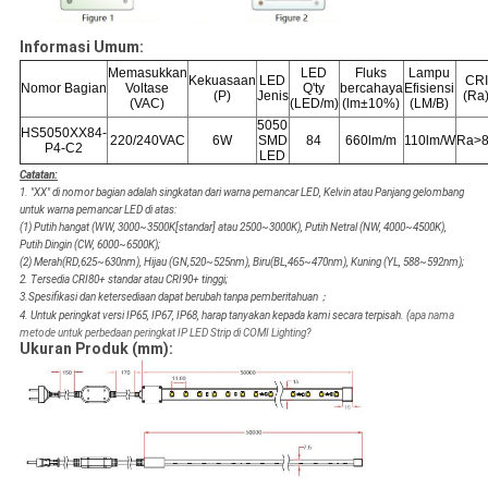
Informasi Umum:
Memasukkan
LED
Fluks
Lampu
Kekuasaan
LED
CRI
Nomor Bagian
Voltase
Q'ty
bercahaya
Efisiensi
(P)
Jenis
(Ra
(VAC)
(LED/m)
(lm±10%)
(LM/B)
5050
HS5050XX84-
220/240VAC
6W
SMD
84
660lm/m
110lm/W
Ra>
P4-C2
LED
Catatan:
1. "XX" di nomor bagian adalah singkatan dari warna pemancar LED, Kelvin atau Panjang gelombang
untuk warna pemancar LED di atas:
(1) Putih hangat (WW, 3000~3500K[standar] atau 2500~3000K), Putih Netral (NW, 4000~4500K),
Putih Dingin (CW, 6000~6500K);
(2) Merah(RD,625~630nm), Hijau (GN,520~525nm), Biru(BL,465~470nm), Kuning (YL, 588~592nm);
2. Tersedia CRI80+ standar atau CRI90+ tinggi;
3.Spesifikasi dan ketersediaan dapat berubah tanpa pemberitahuan；
4. Untuk peringkat versi IP65, IP67, IP68, harap tanyakan kepada kami secara terpisah. (
apa nama
metode untuk perbedaan peringkat IP LED Strip di COMI Lighting?
Ukuran Produk (mm):