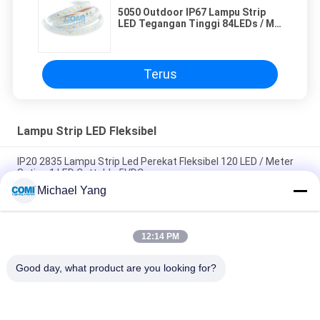
5050 Outdoor IP67 Lampu Strip
LED Tegangan Tinggi 84LEDs / M
maks 50Meter Per Panjang Jalan
Terus
Lampu Strip LED Fleksibel
IP20 2835 Lampu Strip Led Perekat Fleksibel 120 LED / Meter
Setiap 1 LED Cuttable 5VDC
Michael Yang
Lampu Strip LED Fleksibel Kelas A dalam Warna Kuning Pucat
3500 - 4000K CRI 80 14.4W / M
12:14 PM
Dimmable Multi Color RGBW 4 In 1 5050 Lampu Strip LED
Fleksibel 300 LED / 5 Meter
Good day, what product are you looking for?
Bad Request
Semua