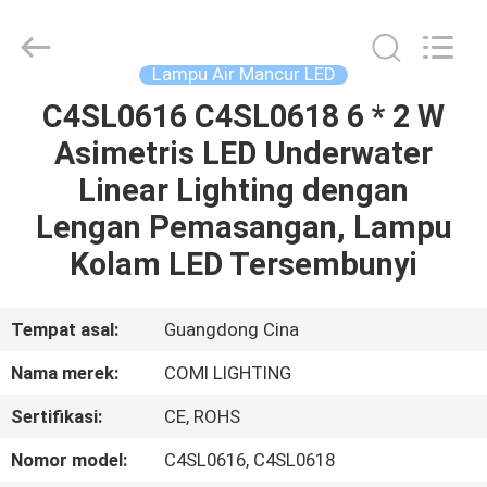
-
2026
COMI
LIGHTING
LIMITED.
Lampu Air Mancur LED
All
Rights
C4SL0616 C4SL0618 6 * 2 W
RUMAH
Reserved.
Asimetris LED Underwater
PRODUK
Linear Lighting dengan
Lengan Pemasangan, Lampu
TENTANG
Kolam LED Tersembunyi
KAMI
Tempat asal:
Guangdong Cina
TUR
Nama merek:
COMI LIGHTING
PABRIK
Sertifikasi:
CE, ROHS
KONTROL
Nomor model:
C4SL0616, C4SL0618