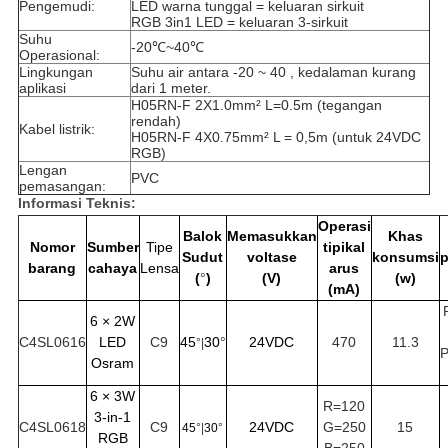
Pengemudi:
LED warna tunggal = keluaran sirkuit
RGB 3in1 LED = keluaran 3-sirkuit
Suhu
-20℃~40℃
Operasional:
Lingkungan
Suhu air antara -20 ~ 40 , kedalaman kurang
aplikasi
dari 1 meter.
H05RN-F 2X1.0mm² L=0.5m (tegangan
rendah)
Kabel listrik:
H05RN-F 4X0.75mm
²
L = 0,5m (untuk 24VDC
RGB)
Lengan
PVC
pemasangan:
Informasi Teknis:
Operasi
Balok
Memasukkan
Khas
Nomor
Sumber
Tipe
tipikal
Sudut
voltase
konsumsi
barang
cahaya
Lensa
arus
(
°
)
(V)
(w)
(mA)
6 × 2W
C4SL0616
LED
C9
45
30
°
24VDC
470
11.3
°|
P
Osram
6 × 3W
R=120
3-in-1
C4SL0618
C9
24VDC
G=250
15
45
°|
30
°
RGB