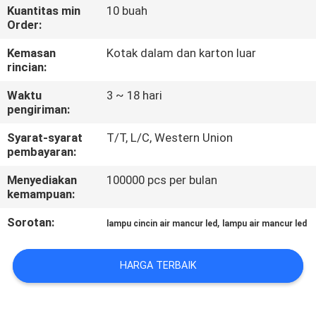
KUALITAS
Kuantitas min
10 buah
Order:
HUBUNGI
Kemasan
Kotak dalam dan karton luar
rincian:
KAMI
Waktu
3 ~ 18 hari
pengiriman:
BERITA
Syarat-syarat
T/T, L/C, Western Union
pembayaran:
KASUS
Menyediakan
100000 pcs per bulan
kemampuan:
SITEMAP
Sorotan:
,
lampu cincin air mancur led
lampu air mancur led
KEBIJAKAN
HARGA TERBAIK
PRIVASI