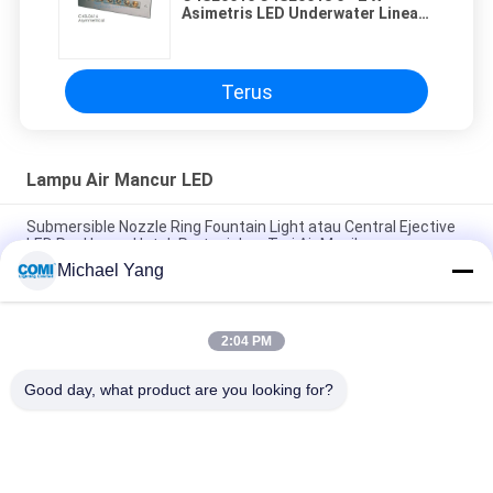
Asimetris LED Underwater Linear
Lighting dengan Lengan
Pemasangan, Lampu Kolam LED
Tersembunyi
Terus
Lampu Air Mancur LED
Submersible Nozzle Ring Fountain Light atau Central Ejective
LED Pool Lamp Untuk Pertunjukan Tari Air Musik
Michael Yang
B4TA0916 B4TA0918 Central Ejective Dry Land Swimming
Pool Fountain Lamps, Lampu LED Tahan Air Untuk Air Mancur
2:04 PM
9-LED atau 12-LED Submersible Fountain Ring 24VDC 18W 27W
kontrol pWM atau DMX512 warna RGB RGBW tunggal
Good day, what product are you looking for?
Bad Request
Semua