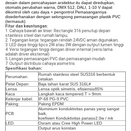
desain dalam pencahayaan arsitektur.itu dapat diredupkan,
otomatis.perubahan warna, DMX 512, DALI, 1-10 V dapat
dikontrol oleh catu daya + pengontrol.Pemasangannya
disederhanakan dengan selongsong pemasangan plastik PVC
(termasuk).
Fitur dan keuntungan:
1. Cahaya bawah air linier: Rectangle 316 penutup depan
stainless steel dan rumah lampu;
2. Tegangan kerja: tegangan rendah 24VDC aman digunakan;
3. LED daya tinggi 6pcs 2W atau 3W dengan output lumen tinggi
4. Versi tegangan tinggi dengan driver internal (versi lama
adalah driver eksternal)
5. Lengan pemasangan PVC dan pemasangan mudah
7. Output distribusi cahaya asimetris
Spesifikasi bahan:
Rumah stainless steel SUS316 berbentuk
Perumahan:
cetakan
Pelat Depan:
Baja tahan karat SUS 316L#
Lensa
Lensa optik simetris, efisiensi≥85%
Kaca
Langkah kaca tempered.T = 9mm
Kelenjar kabel:
IP-68 PG-9 PVC
Paking:
Paking EPDM
Aluminium konduktivitas panas yang sangat
PCB
baik,
koefisien Konduktivitas panas≥2.0w / mk
LED:
Osram atau Cree High Power LED
Output arus konstan