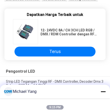
Dapatkan Harga Terbaik untuk
12- 24VDC 8A / CH 3CH LED RGB /
DMX / RDM Controller dengan RF
Remote Controller
Terus
Pengontrol LED
Strip LED Tegangan Tinggi RF - DMX Controller, Decoder Dmx 3
Saluran RGB Max 5A IP67
Michael Yang
RGBW 4CH Waterproof RF LED Dimmer Untuk Lingkungan Luar
Ruangan dengan Fungsi Beberapa Zona
9:15 PM
12 - 36VDC 4 Saluran Pengontrol LED, RF RGBW Led Light