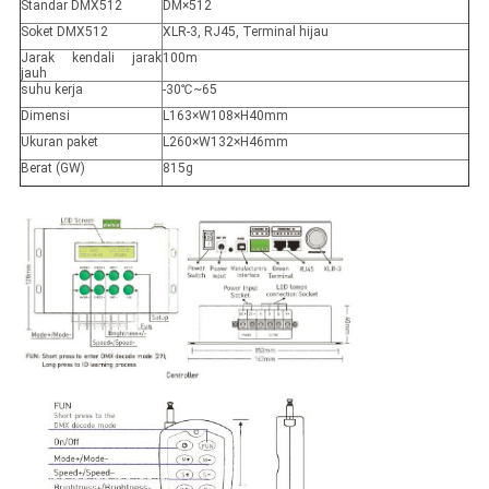
Standar DMX512
DM×512
Soket DMX512
XLR-3, RJ45, Terminal hijau
Jarak kendali jarak
100m
jauh
suhu kerja
-30℃~65
Dimensi
L163×W108×H40mm
Ukuran paket
L260×W132×H46mm
Berat (GW)
815g