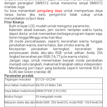
dengan perangkat DMX512 untuk menerima sinyal DMX512
standar.Juga.
itu bisa menambah
pengulang daya
untuk memperluas daya
tanpa batas jika satu pengontrol tidak cukup untuk
menyediakan output daya.
Fitur Kinerja
Built-in layar LCD, mudah untuk mengatur parameter;
Kalender abadi bawaan, jam sistem tampilan waktu nyata,
dapat diatur untuk memainkan berbagai program kapan saja,
Senin hingga Minggu atau hari libur.
28 mode pencahayaan, seperti, kecerahan warna tunggal,
perubahan warna, warna halus, dan strobo warna, dll.
Kecepatan perubahan bertingkat, kecerahan dan
penyesuaian skala abu-abu RGB untuk pilihan Anda, 256
tingkat kecerahan per RGB (16,77 juta warna statis).
Jangan ragu untuk menentukan banyak mode perubahan
menjadi satu langkah, maksimal 8 langkah siklus independen.
Mendukung port input yang berbeda seperti terminal XLR-3,
RJ45 dan Green standar, dll.
Parameter produk
Tegangan masukan
DC12V~DC24V
Arus beban maksimum
8A/CH x3 Maks 24A
Daya beban maksimum
288W/576W (12V/24V)
Modus fungsi
39 mengubah mode
Keluaran skala abu-abu
Mode DMX: 256 level/CH, mode RGB: 1024 level/CH