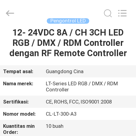
-
2026
COMI
LIGHTING
LIMITED.
Pengontrol LED
All
Rights
12- 24VDC 8A / CH 3CH LED
RUMAH
Reserved.
RGB / DMX / RDM Controller
PRODUK
dengan RF Remote Controller
TENTANG
Tempat asal:
Guangdong Cina
KAMI
Nama merek:
LT-Series LED RGB / DMX / RDM
Controller
TUR
Sertifikasi:
CE, ROHS, FCC, ISO9001:2008
PABRIK
Nomor model:
CL-LT-300-A3
Kuantitas min
10 buah
KONTROL
Order: