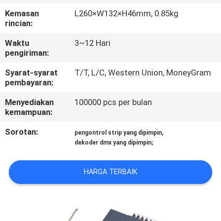
KUALITAS
Kemasan
L260×W132×H46mm, 0.85kg
rincian:
HUBUNGI
Waktu
3~12 Hari
KAMI
pengiriman:
Syarat-syarat
T/T, L/C, Western Union, MoneyGram
pembayaran:
BERITA
Menyediakan
100000 pcs per bulan
kemampuan:
KASUS
Sorotan:
,
pengontrol strip yang dipimpin
dekoder dmx yang dipimpin;
SITEMAP
HARGA TERBAIK
KEBIJAKAN
PRIVASI