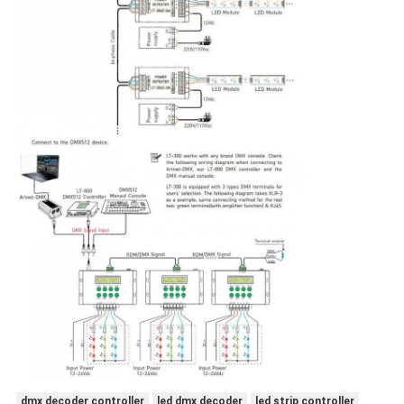
dmx decoder controller
led dmx decoder
led strip controller