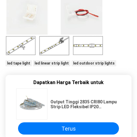
led tape light
led linear strip light
led outdoor strip lights
Dapatkan Harga Terbaik untuk
Output Tinggi 2835 CRI80 Lampu
Strip LED Fleksibel IP20
NonWaterproof 5Meters 300LEDs
Terus