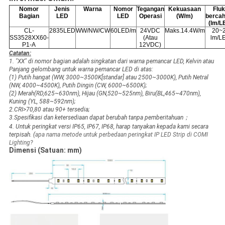
Nomor
Jenis
Warna
Nomor
Tegangan
Kekuasaan
Flu
Bagian
LED
LED
Operasi
(W/m)
berca
(lm/L
CL-
2835LED
WW/NW/CW
60LED/m
24VDC
Maks.14.4W/m
20~
SS3528XX60-
(Atau
lm/L
P1-A
12VDC)
Catatan:
1. "XX" di nomor bagian adalah singkatan dari warna pemancar LED, Kelvin atau
Panjang gelombang untuk warna pemancar LED di atas:
(1) Putih hangat (WW, 3000~3500K[standar] atau 2500~3000K), Putih Netral
(NW, 4000~4500K), Putih Dingin (CW, 6000~6500K);
(2) Merah(RD,625~630nm), Hijau (GN,520~525nm), Biru(BL,465~470nm),
Kuning (YL, 588~592nm);
2.CRI>70,80 atau 90+ tersedia;
3.Spesifikasi dan ketersediaan dapat berubah tanpa pemberitahuan；
4. Untuk peringkat versi IP65, IP67, IP68, harap tanyakan kepada kami secara
terpisah. (
apa nama metode untuk perbedaan peringkat IP LED Strip di COMI
Lighting?
Dimensi (Satuan: mm)