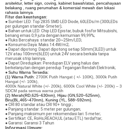
arsitektur, letter sign, coving, kabinet bawah/atas, pencahayaan
belakang , ruang perumahan & komersial mewah dan lokasi
rahasia lainnya.
Fitur dan keuntungan:
● Sumber LED: Top 2835 SMD LED Diode, 60LEDs/m (300LEDs
per gulungan standar-5meter);
● Bahan untuk LED: Chip LED Epistar, bubuk fosfor Mitsubishi,
benang emas 0,9 juta dengan kemurnian 99,99%;
● Fluks Bercahaya: standar 20~25lm/LED;
● Konsumsi Daya: Maks.14.4W/m2;
● Dapat dipotong: Dapat dipotong setiap 50mm(3LED) untuk
12V atau 100mm(6LED) untuk 24V secara berkala tanpa
merusak strip lainnya;
● Dapat Diredupkan: Peredupan ELV yang halus dan
berkelanjutan dengan peredup Tegangan Rendah Elektronik;
●
Suhu Warna Tersedia:
(1) Warna Putih:
2700K Putih Hangat ( +/- 100K), 3000k Putih
Hangat (+/- 100k),
4000k Natural White (+/- 200k), 6000k Cool White (+/- 200k) – 3
SDCM pada semua warna putih
(2) Merah(RD,625~630nm), Hijau (GN,520~525nm),
Biru(BL,465~470nm), Kuning (YL, 588~592nm).
● CRI 80 standar atau CRI 90+ tinggi ;
● Panjang standar: 5 meter per gulungan;
● Panjang maksimum per rekomendasi lari: 5 meter;
● Sertifikat: CE, RoHs,REACH,UL (atau ETL) terdaftar;
● Garansi: Garansi 3 Tahun
Informasi Umum: