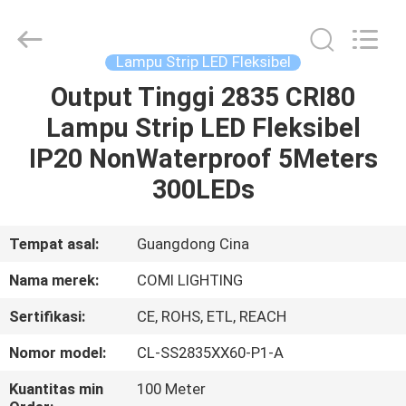
-
2026
COMI
LIGHTING
LIMITED.
Lampu Strip LED Fleksibel
All
Rights
Output Tinggi 2835 CRI80
RUMAH
Reserved.
Lampu Strip LED Fleksibel
PRODUK
IP20 NonWaterproof 5Meters
300LEDs
TENTANG
KAMI
Tempat asal:
Guangdong Cina
Nama merek:
COMI LIGHTING
TUR
Sertifikasi:
CE, ROHS, ETL, REACH
PABRIK
Nomor model:
CL-SS2835XX60-P1-A
KONTROL
Kuantitas min
100 Meter