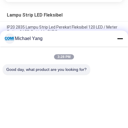
Lampu Strip LED Fleksibel
IP20 2835 Lampu Strip Led Perekat Fleksibel 120 LED / Meter
Setiap 1 LED Cuttable 5VDC
Michael Yang
Lampu Strip LED Fleksibel Kelas A dalam Warna Kuning Pucat
3500 - 4000K CRI 80 14.4W / M
3:28 PM
Dimmable Multi Color RGBW 4 In 1 5050 Lampu Strip LED
Fleksibel 300 LED / 5 Meter
Good day, what product are you looking for?
Bad Request
Semua
Lampu Kolam 
Lampu Inground LED
Renang Bawah Air 
LED
Lampu Spot 
Lampu Handrail LED
Lansekap LED