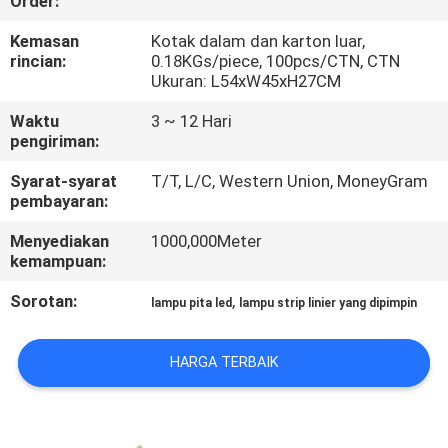
Order:
KUALITAS
Kemasan
Kotak dalam dan karton luar,
rincian:
0.18KGs/piece, 100pcs/CTN, CTN
HUBUNGI
Ukuran: L54xW45xH27CM
KAMI
Waktu
3 ~ 12 Hari
pengiriman:
BERITA
Syarat-syarat
T/T, L/C, Western Union, MoneyGram
pembayaran:
KASUS
Menyediakan
1000,000Meter
kemampuan:
SITEMAP
Sorotan:
,
lampu pita led
lampu strip linier yang dipimpin
KEBIJAKAN
HARGA TERBAIK
PRIVASI