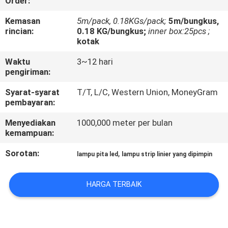
Order:
KUALITAS
Kemasan
5m/pack, 0.18KGs/pack;
5m/bungkus,
rincian:
0.18 KG/bungkus;
inner box:25pcs ;
HUBUNGI
kotak
KAMI
Waktu
3~12 hari
pengiriman:
BERITA
Syarat-syarat
T/T, L/C, Western Union, MoneyGram
pembayaran:
KASUS
Menyediakan
1000,000 meter per bulan
kemampuan:
SITEMAP
Sorotan:
,
lampu pita led
lampu strip linier yang dipimpin
KEBIJAKAN
HARGA TERBAIK
PRIVASI