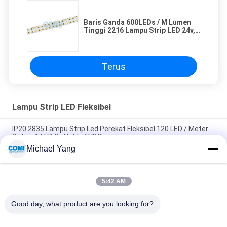
Baris Ganda 600LEDs / M Lumen
Tinggi 2216 Lampu Strip LED 24v,
Lampu LED Strip CRI 90 +
Terus
Lampu Strip LED Fleksibel
IP20 2835 Lampu Strip Led Perekat Fleksibel 120 LED / Meter
Setiap 1 LED Cuttable 5VDC
Michael Yang
Lampu Strip LED Fleksibel Kelas A dalam Warna Kuning Pucat
3500 - 4000K CRI 80 14.4W / M
5:42 AM
Dimmable Multi Color RGBW 4 In 1 5050 Lampu Strip LED
Fleksibel 300 LED / 5 Meter
Good day, what product are you looking for?
Bad Request
Semua