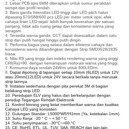
2. Lebar PCB tipis 6MM diterapkan untuk sumur perakitan
sempit dan profil rendah.
3. Baris ganda Intensitas LED tinggi dan LED pitch halus
dipasang 570/588/600 pcs LED per meter untuk opsi, efek
cahaya linier LED sejati: lebih banyak kecerahan per satuan
panjang, tidak ada ruang gelap dan konsistensi warna yang
seragam
4. Tersedia warna ganda: CCT dapat disesuaikan dalam satu
strip dari putih hangat hingga putih dingin.
5. Performa bagus yang setara dalam efisiensi cahaya dan
konsistensi warna dibandingkan dengan Strip SMD3528/2835
biasa.
6. Nilai R9 yang tinggi dan indeks rendering warna yang tinggi
CRI(Ra)>90, dengan kemampuan restorasi warna yang tinggi.
7. Konsumsi daya rendah 24W/m untuk 600LED/m.
8.
Dapat dipotong di lapangan setiap 10mm (6LED) untuk 12V
atau 20mm(12LED) untuk 24V secara berkala tanpa merusak
strip lainnya.
9. Instalasi sederhana dengan pita perekat 3M di bagian
belakang strip LED
10. Peredupan ELV yang halus dan berkelanjutan dengan
peredup Tegangan Rendah Elektronik
11. Kontrol binning yang ketat memberikan warna dan kualitas
Cahaya LED yang konsisten
12. Gulungan Standar: L5000*W5*H1mm (Ya, ketebalan 1mm).
13. Suhu Kerja: -20 ° C ~ + 50 ° C
14. Suhu penyimpanan: -30
°C~+60 °C
15. CE, RoHS, ETL, UL, TUV, SAA, REACH dan lain-lain.