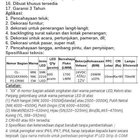
16. Dibuat khusus tersedia
17. Garansi 3 Tahun
Aplikasi:
1. Pencahayaan teluk;
2. Dekorasi furnitur;
3. dekorasi untuk penerangan langit-langit;
4. backlingting surat saluran dan kotak penerangan;
5. Dekorasi untuk acara, pertunjukan, pameran, dll;
6. Dekorasi untuk pasar, super mall.
7. Pencahayaan tangga, ambang pintu, dan penyisipan;
Spesifikasi teknis:
LED
Bercahaya
Jenis
Bekerja
Kekuasaan
FPC
CRI
Lampu
Nomor Bagian
Warna
Q'ty
Fluks
LED
Voltase
(B/M)
Lebar
(Ra)
Efisiensi
(pcs/m)
(LM/M)
CL-
WW,
SMK
24VDC
600
1700
24W/M
ATAU
SS2216XX600-
NW,
2216
10mm
Ra>90
70lm/W
pcs/m
LM/M
±10%
12V
P1-CRI90
CW
LED
Catatan:
1. "XX" di nomor bagian adalah singkatan dari warna pemancar LED, Kelvin atau
Panjang gelombang untuk warna pemancar LED di atas:
(1) Putih hangat (WW, 3000~3500K[standar] atau 2500~3000K), Putih Netral
(NW, 4000~4500K), Putih Dingin (CW, 6000~6500K);
(2) Merah(RD,625~630nm), Hijau (GN,520~525nm), Biru(BL,465~470nm),
Kuning (YL, 588~592nm);
2.CRI>80 atau 90+ tersedia;
3.Spesifikasi dan ketersediaan dapat berubah tanpa pemberitahuan；
4. Untuk peringkat versi IP65, IP67, IP68, harap tanyakan kepada kami secara
terpisah. (
apa nama metode untuk perbedaan peringkat IP LED Strip di COMI