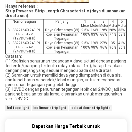
Hanya referensi:
Strip Power vs.Strip Length Characteristic (daya diumpankan
di satu sisi):
Nomor Bagian
Panjang
1
2
3
4
5
Meter
Meter
Meter
Meter
Meter
CL-SS2216XX240-P1-
Daya Sebenarnya (W)
9.6W
16W
19W
28W
33W
CRI90-12V
Koefisien Penurunan
100%
83%
66%
74%
68%
(12VDC versi)
Tegangan
CL-SS2216XX240-P1-
Daya Sebenarnya (W)
9.6W
19W
27W
35
41W
CRI90-24V
Koefisien Penurunan
100%
98%
96%
90%
86%
(24VDC versi)
Tegangan
Catatan:
(1) Koefisien penurunan tegangan = daya aktual dengan panjang
tertentu/(panjang tertentu x daya aktual 1m), harap terapkan
dengan panjang yang sesuai mengacu pada data di atas.
(2) Sarankan untuk memiliki daya yang diumpankan di dua sisi,
dan kabel harus sependek/tebal mungkin, untuk menghindari
penurunan tegangan yang lebih tinggi.
(3) 12VDC dengan penurunan tegangan lebih dari 24VDC, jadi jika
panjang berjalan terlalu lama, disarankan untuk menggunakan
versi 24VDC.
led tape light
led linear strip light
led outdoor strip lights
Dapatkan Harga Terbaik untuk