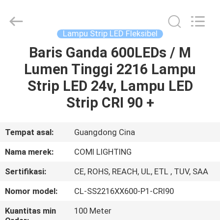
-
2026
COMI
LIGHTING
LIMITED.
Lampu Strip LED Fleksibel
All
Rights
Baris Ganda 600LEDs / M
RUMAH
Reserved.
Lumen Tinggi 2216 Lampu
PRODUK
Strip LED 24v, Lampu LED
Strip CRI 90 +
TENTANG
KAMI
Tempat asal:
Guangdong Cina
Nama merek:
COMI LIGHTING
TUR
Sertifikasi:
CE, ROHS, REACH, UL, ETL , TUV, SAA
PABRIK
Nomor model:
CL-SS2216XX600-P1-CRI90
KONTROL
Kuantitas min
100 Meter