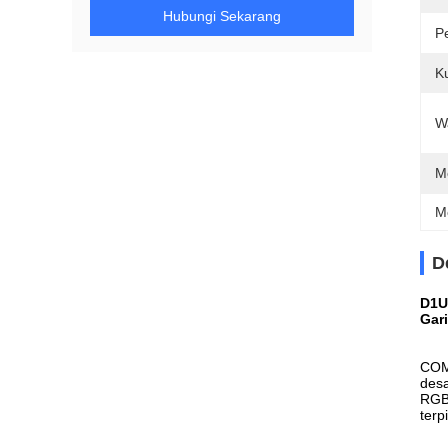
Hubungi Sekarang
P
K
W
M
M
D
D1U
Gar
COMI
desa
RGBW
terp