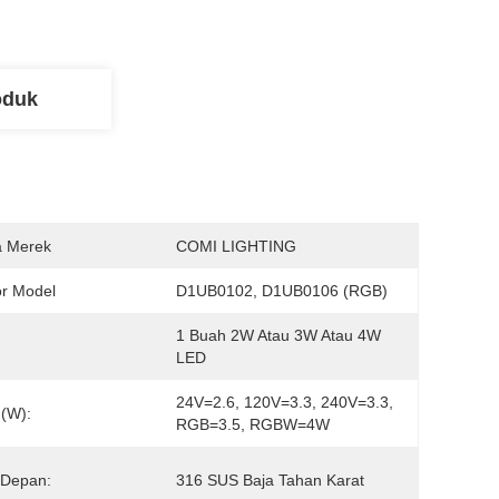
oduk
 Merek
COMI LIGHTING
r Model
D1UB0102, D1UB0106 (RGB)
1 Buah 2W Atau 3W Atau 4W 
LED
24V=2.6, 120V=3.3, 240V=3.3, 
(W):
RGB=3.5, RGBW=4W
 Depan:
316 SUS Baja Tahan Karat