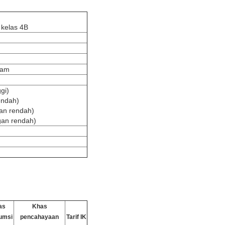
 kelas 4B
lam
gi)
ndah)
an rendah)
an rendah)
as
Khas
umsi
pencahayaan
Tarif IK