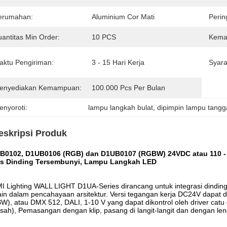
erumahan:
Aluminium Cor Mati
Perin
uantitas Min Order:
10 PCS
Kemas
aktu Pengiriman:
3 - 15 Hari Kerja
Syara
enyediakan Kemampuan:
100.000 Pcs Per Bulan
enyoroti:
lampu langkah bulat
, 
dipimpin lampu tangg
eskripsi Produk
B0102, D1UB0106 (RGB) dan D1UB0107 (RGBW) 24VDC atau 110 
is Dinding Tersembunyi, Lampu Langkah LED
 Lighting WALL LIGHT D1UA-Series dirancang untuk integrasi dinding
in dalam pencahayaan arsitektur. Versi tegangan kerja DC24V dapat 
), atau DMX 512, DALI, 1-10 V yang dapat dikontrol oleh driver cat
isah), Pemasangan dengan klip, pasang di langit-langit dan dengan le