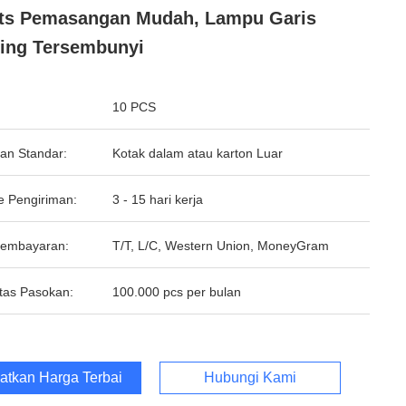
ts Pemasangan Mudah, Lampu Garis
ing Tersembunyi
10 PCS
an Standar:
Kotak dalam atau karton Luar
e Pengiriman:
3 - 15 hari kerja
Pembayaran:
T/T, L/C, Western Union, MoneyGram
tas Pasokan:
100.000 pcs per bulan
atkan Harga Terbaik
Hubungi Kami