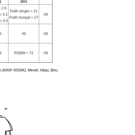
)
(lm)
 2.6
Putih dingin = 31
= 3.1
09
Putih hangat = 27
= 3.0
5
46
09
3
RGBW = 72
09
 (6000~6500K), Merah, Hijau, Biru;