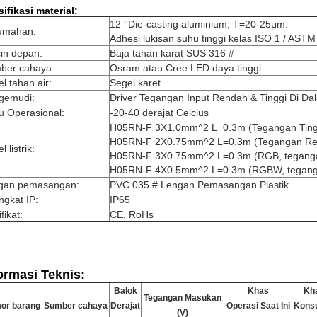
ifikasi material:
12 ''Die-casting aluminium, T=20-25μm.
umahan:
Adhesi lukisan suhu tinggi kelas ISO 1 / ASTM
in depan:
Baja tahan karat SUS 316 #
ber cahaya:
Osram atau Cree LED daya tinggi
l tahan air:
Segel karet
gemudi:
Driver Tegangan Input Rendah & Tinggi Di Da
u Operasional:
-20-40 derajat Celcius
H05RN-F 3X1.0mm^2 L=0.3m (Tegangan Ting
H05RN-F 2X0.75mm^2 L=0.3m (Tegangan Re
l listrik:
H05RN-F 3X0.75mm^2 L=0.3m (RGB, tegang
H05RN-F 4X0.5mm^2 L=0.3m (RGBW, tegang
gan pemasangan:
PVC 035 # Lengan Pemasangan Plastik
ngkat IP:
IP65
fikat:
CE, RoHs
ormasi Teknis:
Balok
Khas
Kh
Tegangan Masukan
or barang
Sumber cahaya
Derajat
Operasi Saat Ini
Kons
(V)