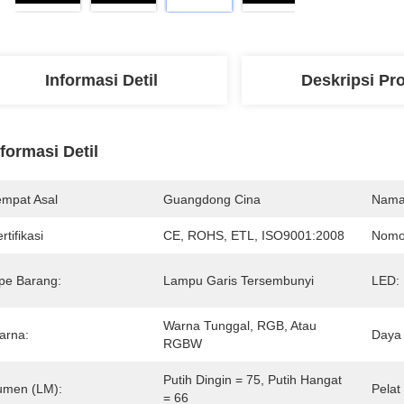
Informasi Detil
Deskripsi Pr
nformasi Detil
empat Asal
Guangdong Cina
Nama
rtifikasi
CE, ROHS, ETL, ISO9001:2008
Nomo
ipe Barang:
Lampu Garis Tersembunyi
LED:
Warna Tunggal, RGB, Atau 
arna:
Daya 
RGBW
Putih Dingin = 75, Putih Hangat 
umen (LM):
Pelat
= 66