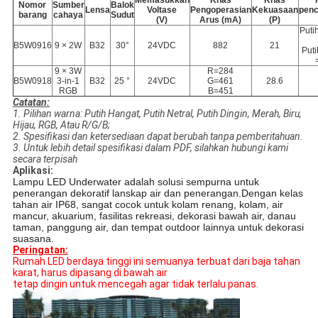
Memasukkan
Khas
Khas
Nomor
Sumber
Balok
Lensa
Voltase
Pengoperasian
Kekuasaan
pen
barang
cahaya
Sudut
(V)
Arus (mA)
(P)
Puti
B5W0916
9 × 2W
B32
30°
24VDC
882
21
Puti
9 × 3W
R=284
B5W0918
3-in-1
B32
25 °
24VDC
G=461
28.6
RGB
B=451
Catatan:
1. Pilihan warna: Putih Hangat, Putih Netral, Putih Dingin, Merah, Biru,
Hijau, RGB, Atau R/G/B;
2. Spesifikasi dan ketersediaan dapat berubah tanpa pemberitahuan.
3. Untuk lebih detail spesifikasi dalam PDF, silahkan hubungi kami
secara terpisah
Aplikasi:
Lampu LED Underwater adalah solusi sempurna untuk
penerangan dekoratif lanskap air dan penerangan.Dengan kelas
tahan air IP68, sangat cocok untuk kolam renang, kolam, air
mancur, akuarium, fasilitas rekreasi, dekorasi bawah air, danau
taman, panggung air, dan tempat outdoor lainnya untuk dekorasi
suasana.
Peringatan:
Rumah LED berdaya tinggi ini semuanya terbuat dari baja tahan
karat, harus dipasang di bawah air
tetap dingin untuk mencegah agar tidak terlalu panas.