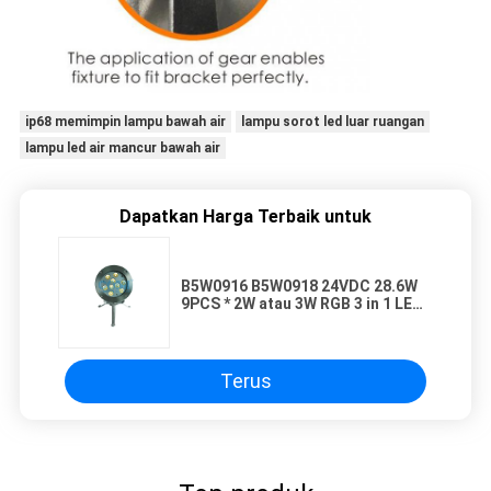
ip68 memimpin lampu bawah air
lampu sorot led luar ruangan
lampu led air mancur bawah air
Dapatkan Harga Terbaik untuk
B5W0916 B5W0918 24VDC 28.6W
9PCS * 2W atau 3W RGB 3 in 1 LED
Underwater Spot Light dengan
Tripod
Terus