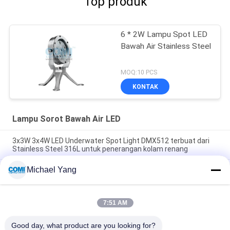
Top produk
6 * 2W Lampu Spot LED
Bawah Air Stainless Steel
MOQ:10 PCS
KONTAK
Lampu Sorot Bawah Air LED
3x3W 3x4W LED Underwater Spot Light DMX512 terbuat dari
Stainless Steel 316L untuk penerangan kolam renang
Michael Yang
SS316 LED Underwater Spot Light 6x3W 1x20W LED COB
Dalam RGB RGBW Tunggal
B5AD1216 B5AD1218 12 * 2W LED Underwater Spot Light
7:51 AM
dengan Tripod Untuk Kolam Renang / Kolam / Air Mancur 0 -
10V Peredupan
Good day, what product are you looking for?