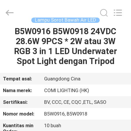
-
2026
COMI
LIGHTING
LIMITED.
Lampu Sorot Bawah Air LED
All
Rights
B5W0916 B5W0918 24VDC
RUMAH
Reserved.
28.6W 9PCS * 2W atau 3W
PRODUK
RGB 3 in 1 LED Underwater
Spot Light dengan Tripod
TENTANG
KAMI
Tempat asal:
Guangdong Cina
Nama merek:
COMI LIGHTING (HK)
TUR
Sertifikasi:
BV, CCC, CE, CQC ,ETL, SASO
PABRIK
Nomor model:
B5W0916, B5W0918
KONTROL
Kuantitas min
10 buah