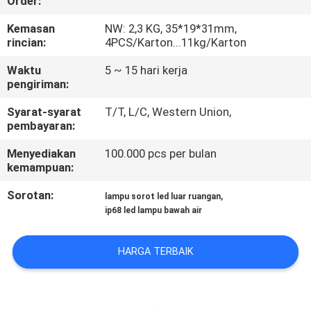
Order:
KUALITAS
Kemasan
NW: 2,3 KG, 35*19*31mm,
rincian:
4PCS/Karton...11kg/Karton
HUBUNGI
Waktu
5 ~ 15 hari kerja
KAMI
pengiriman:
Syarat-syarat
T/T, L/C, Western Union,
BERITA
pembayaran:
Menyediakan
100.000 pcs per bulan
KASUS
kemampuan:
Sorotan:
,
lampu sorot led luar ruangan
SITEMAP
ip68 led lampu bawah air
KEBIJAKAN
HARGA TERBAIK
PRIVASI