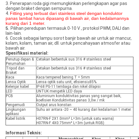
3. Penerapan roda gigi memungkinkan perlengkapan agar pas
dengan braket dengan sempurna.
4.
Fitting yang terbuat dari stainless steel dengan konduktor
panas lambat harus dipasang di bawah air, dan kedalamannya
kurang dari 1 meter.
5.
Pilihan peredupan termasuk 0-10 V , protokol PWM, DALI dan
lain-lain.
6. Cocok sebagai lampu sorot banjir bawah air untuk air mancur,
kolam, kolam, taman air, dll. untuk pencahayaan atmosfer atau
bawah air.
Spesifikasi material:
Penutup depan &
Cetakan berbentuk sus 316 # stainless steel
Perumahan
Tripod dan
Cetakan berbentuk sus 316 # stainless steel
Braket
Kaca
Kaca tempered bening.T = 5mm
Lensa Optik
Lensa optik satu unit, efisiensi≥85%
Kelenjar kabel
IP-68 PG-11 tembaga dan nikel dilapisi
LED
UNTUK mengetik LED daya
PCB
Aluminium konduktivitas panas yang sangat baik,
koefisien Konduktivitas panas 3,0w / mk
Pengemudi
Output arus konstan
Lingkungan
Suhu air antara -20 ~ 40 kurang dari kedalaman 1 meter.
aplikasi
Kabel listrik
H07RN-F 2X1.0mm² L=3m (untuk satu warna)
H07RN-F 4X0.75mm² L=3m (untuk RGB)
Informasi Teknis: