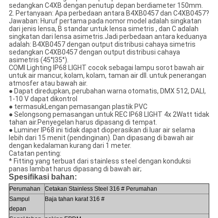
sedangkan C4XB dengan penutup depan berdiameter 150mm.
2. Pertanyaan: Apa perbedaan antara B4XB0457 dan C4XB0457?
Jawaban: Huruf pertama pada nomor model adalah singkatan
dari jenis lensa, B standar untuk lensa simetris , dan C adalah
singkatan dari lensa asimetris.Jadi perbedaan antara keduanya
adalah: B4XB0457 dengan output distribusi cahaya simetris
sedangkan C4XB0457 dengan output distribusi cahaya
asimetris (45°|35°).
COMI Lighting IP68 LIGHT cocok sebagai lampu sorot bawah air
untuk air mancur, kolam, kolam, taman air dll. untuk penerangan
atmosfer atau bawah air.
● Dapat diredupkan, perubahan warna otomatis, DMX 512, DALI,
1-10 V dapat dikontrol
● termasukLengan pemasangan plastik PVC
● Selongsong pemasangan untuk REC IP68 LIGHT 4x 2Watt tidak
tahan air.Penyegelan harus dipasang di tempat.
● Luminer IP68 ini tidak dapat dioperasikan di luar air selama
lebih dari 15 menit (pendinginan). Dan dipasang di bawah air
dengan kedalaman kurang dari 1 meter.
Catatan penting:
* Fitting yang terbuat dari stainless steel dengan konduksi
panas lambat harus dipasang di bawah air;
Spesifikasi bahan:
Perumahan
Cetakan Stainless Steel 316 # Perumahan
Sampul
Baja tahan karat 316 #
depan