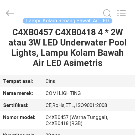
-
2026
COMI
LIGHTING
LIMITED.
Lampu Kolam Renang Bawah Air LED
All
Rights
C4XB0457 C4XB0418 4 * 2W
RUMAH
Reserved.
atau 3W LED Underwater Pool
PRODUK
Lights, Lampu Kolam Bawah
Air LED Asimetris
TENTANG
KAMI
Tempat asal:
Cina
Nama merek:
COMI LIGHTING
TUR
Sertifikasi:
CE,RoHs,ETL, ISO9001:2008
PABRIK
Nomor model:
C4XB0457 (Warna Tunggal),
C4XB0418 (RGB)
KONTROL