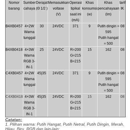
Nomor
Sumber
Derajat
Memasukkan
Operasi
Khas
Khas
tarif
barang
cahaya
(Θ 1/2 )
voltase
tipikal
konsumsi
pencahayaan
IK
(V)
saat ini
(w)
(lm)
(mA)
B4XB0457
4×2W
30
24VDC
371
9
Putih dingin =
08
Warna
595
tunggal
Putih hangat
= 500
B4XB0418
4×3W
25
24VDC
R=200
15
162
08
Warna
G=215
RGB 3-
B=215
IN-1
C4XB0457
4×2W
45|35
24VDC
371
9
Putih dingin =
08
Warna
595
tunggal
Putih hangat
= 500
C4XB0418
4×3W
45|35
24VDC
R=200
15
162
08
Warna
G=215
RGB 3-
B=215
IN-1
Catatan:
1. Pilihan warna: Putih Hangat, Putih Netral, Putih Dingin, Merah,
Hijau, Biru, RGB dan lain-lain;