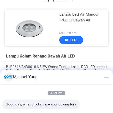
Lampu Led Air Mancur
IP68 Di Bawah Air
MOQ:20 pcs
KONTAK
Lampu Kolam Renang Bawah Air LED
B4B0616 B4B0618 6 * 2W Warna Tunggal atau RGB LED Lampu
Kolam Renang Bawah Air Dinding / Pemasangan Permukaan
dengan Braket
Michael Yang
24V DC RGB RGBW DMX512 IP68 SS316L LED Pool Light
4:59 PM
C4YB0657 C4YB0618 6 * 2W Lampu Kolam Renang LED, Mudah
Menginstal Lampu Air Mancur Bawah Air LED
Good day, what product are you looking for?