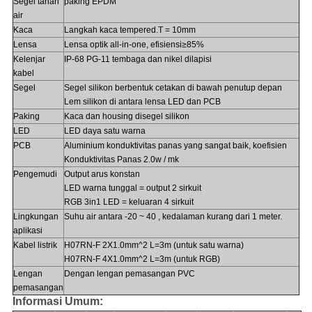
Segel tahan
paking EPDM
air
Kaca
Langkah kaca tempered.T = 10mm
Lensa
Lensa optik all-in-one, efisiensi≥85%
Kelenjar
IP-68 PG-11 tembaga dan nikel dilapisi
kabel
Segel
Segel silikon berbentuk cetakan di bawah penutup depan
Lem silikon di antara lensa LED dan PCB
Paking
Kaca dan housing disegel silikon
LED
LED daya satu warna
PCB
Aluminium konduktivitas panas yang sangat baik, koefisien
Konduktivitas Panas 2.0w / mk
Pengemudi
Output arus konstan
LED warna tunggal = output 2 sirkuit
RGB 3in1 LED = keluaran 4 sirkuit
Lingkungan
Suhu air antara -20 ~ 40 , kedalaman kurang dari 1 meter.
aplikasi
Kabel listrik
H07RN-F 2X1.0mm^2 L=3m (untuk satu warna)
H07RN-F 4X1.0mm^2 L=3m (untuk RGB)
Lengan
Dengan lengan pemasangan PVC
pemasangan
Informasi Umum: