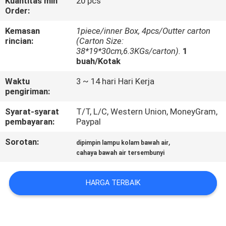
Kuantitas min
20 pcs
KUALITAS
Order:
Kemasan
1piece/inner Box, 4pcs/Outter carton
HUBUNGI
rincian:
(Carton Size:
38*19*30cm,6.3KGs/carton).
1
KAMI
buah/Kotak
Waktu
3 ~ 14 hari Hari Kerja
BERITA
pengiriman:
Syarat-syarat
T/T, L/C, Western Union, MoneyGram,
KASUS
pembayaran:
Paypal
Sorotan:
,
dipimpin lampu kolam bawah air
SITEMAP
cahaya bawah air tersembunyi
KEBIJAKAN
HARGA TERBAIK
PRIVASI