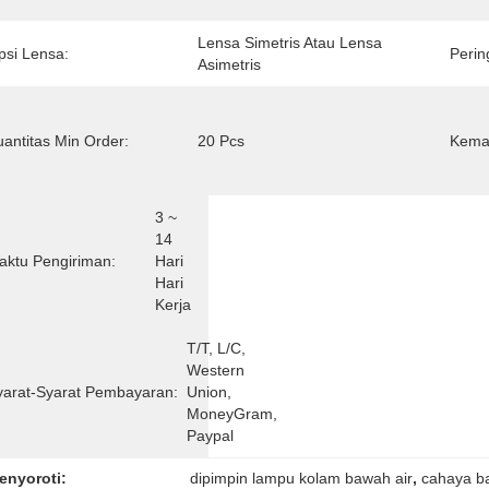
Lensa Simetris Atau Lensa 
psi Lensa:
Perin
Asimetris
uantitas Min Order:
20 Pcs
Kemas
3 ~ 
14 
aktu Pengiriman:
Hari 
Hari 
Kerja
T/T, L/C, 
Western 
yarat-Syarat Pembayaran:
Union, 
MoneyGram, 
Paypal
enyoroti:
dipimpin lampu kolam bawah air
, 
cahaya b