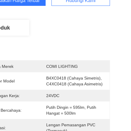
atkan Harga Terbaik
Hubungi Kami
oduk
 Merek
COMI LIGHTING
B4XC0418 (Cahaya Simetris), 
r Model
C4XC0418 (Cahaya Asimetris)
gan Kerja:
24VDC
Putih Dingin = 595lm, Putih 
 Bercahaya:
Hangat = 500lm
Lengan Pemasangan PVC 
asi:
(Termasuk)