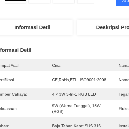
Dap
Informasi Detil
Deskripsi Pr
nformasi Detil
empat Asal
Cina
Nama
rtifikasi
CE,RoHs,ETL, ISO9001:2008
Nomo
umber Cahaya:
4 × 3W 3-In-1 RGB LED
Tegan
9W (Warna Tunggal), 15W 
ekuasaan:
Fluks
(RGB)
ahan:
Baja Tahan Karat SUS 316
Instal