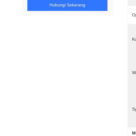
Hubungi Sekarang
O
K
W
S
M