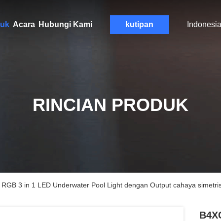
uk
Acara
Hubungi Kami
kutipan
Indonesi
RINCIAN PRODUK
B 3 in 1 LED Underwater Pool Light dengan Output cahaya simetris 
B4XC