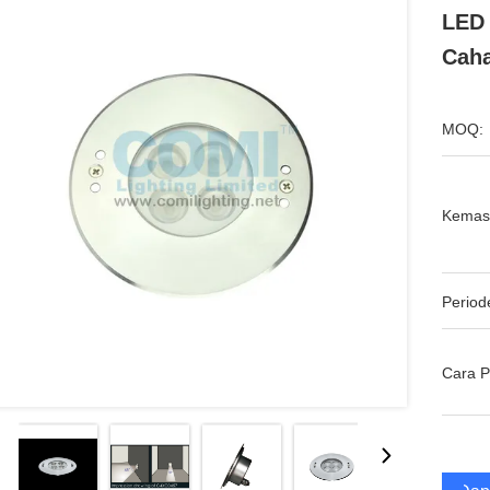
LED 
Caha
MOQ:
Kemas
Period
Cara 