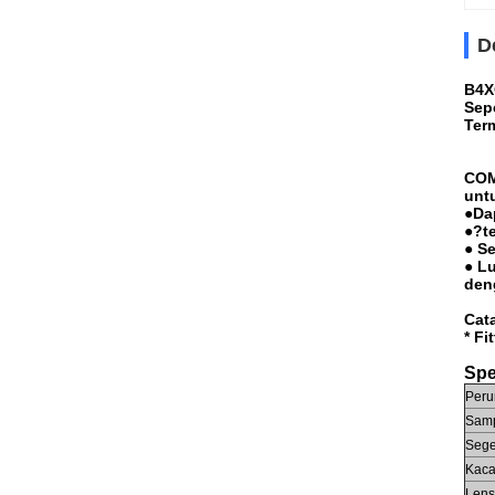
D
B4X
Sep
Ter
COM
unt
●Da
●?t
● S
● Lu
den
Cat
* Fi
Spe
Per
Samp
Sege
Kac
Len