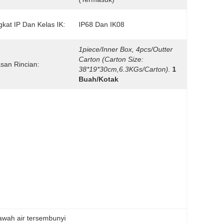
gkat IP Dan Kelas IK:
IP68 Dan IK08
1piece/inner Box, 4pcs/Outter 
Carton (Carton Size: 
an Rincian:
38*19*30cm,6.3KGs/carton).
1 
Buah/Kotak
awah air tersembunyi