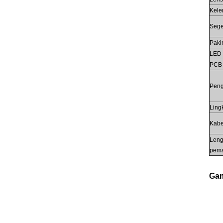
Kele
Sege
Paki
LED
PCB
Pen
Ling
Kabel
Len
pem
Gam