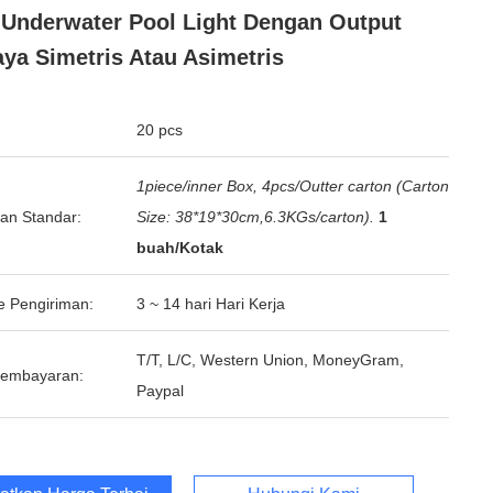
Underwater Pool Light Dengan Output
ya Simetris Atau Asimetris
20 pcs
1piece/inner Box, 4pcs/Outter carton (Carton
an Standar:
Size: 38*19*30cm,6.3KGs/carton).
1
buah/Kotak
e Pengiriman:
3 ~ 14 hari Hari Kerja
T/T, L/C, Western Union, MoneyGram,
Pembayaran:
Paypal