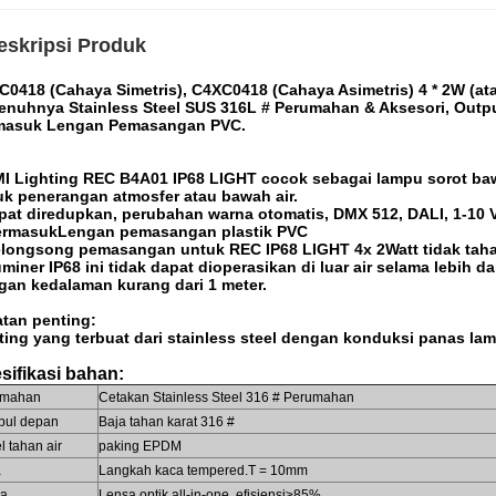
eskripsi Produk
C0418 (Cahaya Simetris), C4XC0418 (Cahaya Asimetris) 4 * 2W (at
enuhnya Stainless Steel SUS 316L # Perumahan & Aksesori, Output
masuk Lengan Pemasangan PVC.
I Lighting REC B4A01 IP68 LIGHT cocok sebagai lampu sorot bawah
uk penerangan atmosfer atau bawah air.
pat diredupkan, perubahan warna otomatis, DMX 512, DALI, 1-10 V
ermasukLengan pemasangan plastik PVC
elongsong pemasangan untuk REC IP68 LIGHT 4x 2Watt tidak tahan
miner IP68 ini tidak dapat dioperasikan di luar air selama lebih 
gan kedalaman kurang dari 1 meter.
atan penting:
tting yang terbuat dari stainless steel dengan konduksi panas la
sifikasi bahan:
umahan
Cetakan Stainless Steel 316 # Perumahan
ul depan
Baja tahan karat 316 #
l tahan air
paking EPDM
a
Langkah kaca tempered.T = 10mm
sa
Lensa optik all-in-one, efisiensi≥85%