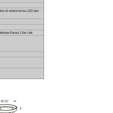
ikon di antara lensa LED dan
tivitas Panas 2.0w / mk