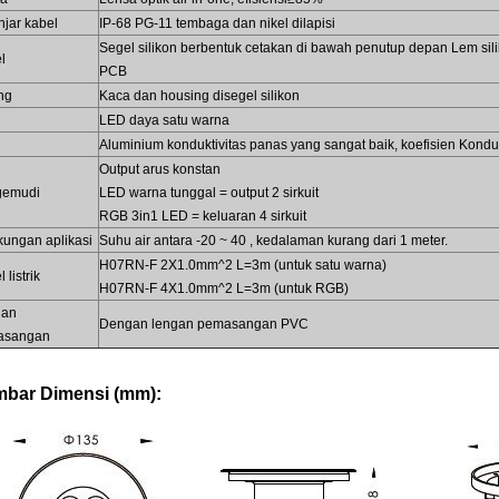
njar kabel
IP-68 PG-11 tembaga dan nikel dilapisi
Segel silikon berbentuk cetakan di bawah penutup depan Lem sil
l
PCB
ng
Kaca dan housing disegel silikon
LED daya satu warna
Aluminium konduktivitas panas yang sangat baik, koefisien Konduk
Output arus konstan
gemudi
LED warna tunggal = output 2 sirkuit
RGB 3in1 LED = keluaran 4 sirkuit
kungan aplikasi
Suhu air antara -20 ~ 40 , kedalaman kurang dari 1 meter.
H07RN-F 2X1.0mm^2 L=3m (untuk satu warna)
 listrik
H07RN-F 4X1.0mm^2 L=3m (untuk RGB)
gan
Dengan lengan pemasangan PVC
asangan
bar Dimensi (mm):