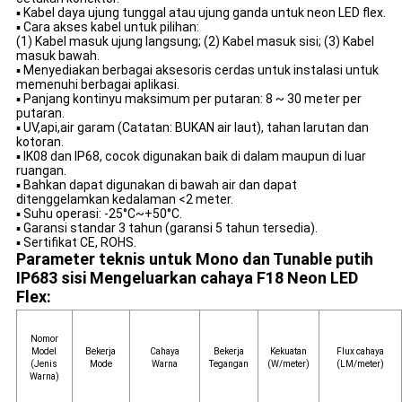
▪ Kabel daya ujung tunggal atau ujung ganda untuk neon LED flex.
▪ Cara akses kabel untuk pilihan:
(1) Kabel masuk ujung langsung; (2) Kabel masuk sisi; (3) Kabel
masuk bawah.
▪ Menyediakan berbagai aksesoris cerdas untuk instalasi untuk
memenuhi berbagai aplikasi.
▪ Panjang kontinyu maksimum per putaran: 8 ~ 30 meter per
putaran.
▪ UV,api,air garam (Catatan: BUKAN air laut), tahan larutan dan
kotoran.
▪ IK08 dan IP68, cocok digunakan baik di dalam maupun di luar
ruangan.
▪ Bahkan dapat digunakan di bawah air dan dapat
ditenggelamkan kedalaman <2 meter.
▪ Suhu operasi: -25°C~+50°C.
▪ Garansi standar 3 tahun (garansi 5 tahun tersedia).
▪ Sertifikat CE, ROHS.
Parameter teknis untuk Mono dan Tunable putih
IP68
3 sisi Mengeluarkan cahaya F18 Neon LED
Flex:
Nomor
Model
Bekerja
Cahaya
Bekerja
Kekuatan
Flux cahaya
(Jenis
Mode
Warna
Tegangan
(W/meter)
(LM/meter)
Warna)