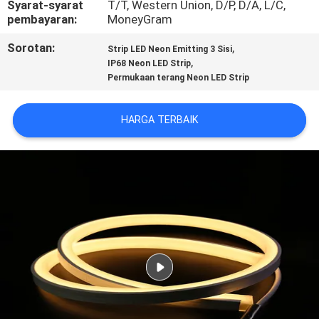
Syarat-syarat
T/T, Western Union, D/P, D/A, L/C,
KUALITAS
pembayaran:
MoneyGram
Sorotan:
,
Strip LED Neon Emitting 3 Sisi
HUBUNGI
,
IP68 Neon LED Strip
KAMI
Permukaan terang Neon LED Strip
HARGA TERBAIK
BERITA
KASUS
SITEMAP
KEBIJAKAN
PRIVASI