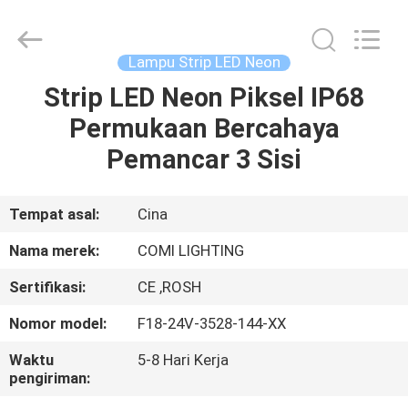
-
2026
COMI
LIGHTING
LIMITED.
Lampu Strip LED Neon
All
Rights
Strip LED Neon Piksel IP68
RUMAH
Reserved.
Permukaan Bercahaya
PRODUK
Pemancar 3 Sisi
TENTANG
Tempat asal:
Cina
KAMI
Nama merek:
COMI LIGHTING
Sertifikasi:
CE ,ROSH
TUR
Nomor model:
F18-24V-3528-144-XX
PABRIK
Waktu
5-8 Hari Kerja
pengiriman:
KONTROL