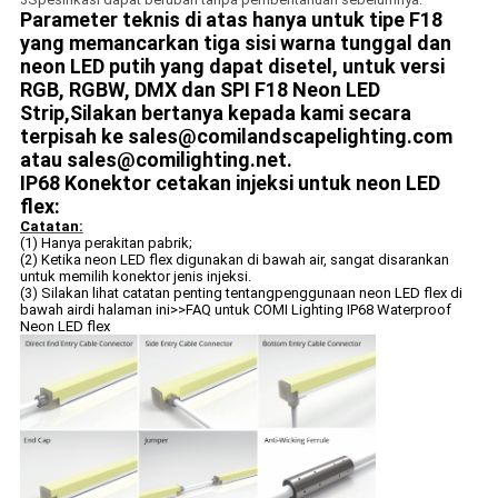
Parameter teknis di atas hanya untuk tipe F18
yang memancarkan tiga sisi warna tunggal dan
neon LED putih yang dapat disetel, untuk versi
RGB, RGBW, DMX dan SPI F18 Neon LED
Strip,Silakan bertanya kepada kami secara
terpisah ke sales@comilandscapelighting.com
atau sales@comilighting.net.
IP68 Konektor cetakan injeksi untuk neon LED
flex:
Catatan:
(1) Hanya perakitan pabrik;
(2) Ketika neon LED flex digunakan di bawah air, sangat disarankan
untuk memilih konektor jenis injeksi.
(3) Silakan lihat catatan penting tentang
penggunaan neon LED flex di
bawah air
di halaman ini>>
FAQ untuk COMI Lighting IP68 Waterproof
Neon LED flex