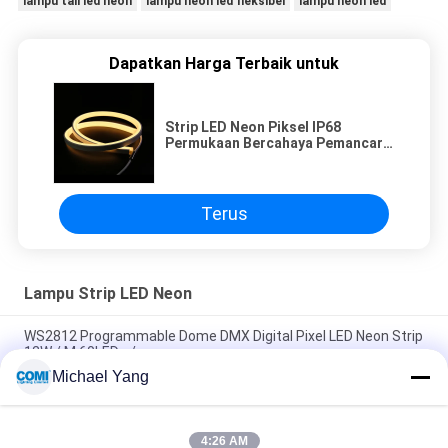
lampu tali led neon
lampu neon led fleksibel
lampu neon led
Dapatkan Harga Terbaik untuk
Strip LED Neon Piksel IP68
Permukaan Bercahaya Pemancar 3
Sisi
Terus
Lampu Strip LED Neon
WS2812 Programmable Dome DMX Digital Pixel LED Neon Strip
12W / M 60LEDs / m
Michael Yang
F21A Warna Tunggal 5050 LED Neon Flex Rope Light 14.4W / M
IP68 Untuk Dekorasi Outline Outline
4:26 AM