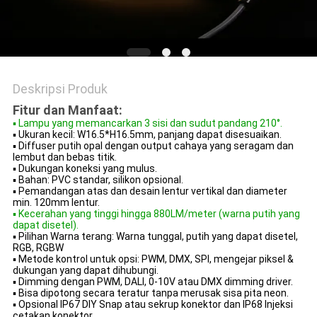
Deskripsi Produk
Fitur dan Manfaat:
▪ Lampu yang memancarkan 3 sisi dan sudut pandang 210°.
▪ Ukuran kecil: W16.5*H16.5mm, panjang dapat disesuaikan.
▪ Diffuser putih opal dengan output cahaya yang seragam dan
lembut dan bebas titik.
▪ Dukungan koneksi yang mulus.
▪ Bahan: PVC standar, silikon opsional.
▪ Pemandangan atas dan desain lentur vertikal dan diameter
min. 120mm lentur.
▪ Kecerahan yang tinggi hingga 880LM/meter (warna putih yang
dapat disetel).
▪ Pilihan Warna terang: Warna tunggal, putih yang dapat disetel,
RGB, RGBW
▪ Metode kontrol untuk opsi: PWM, DMX, SPI, mengejar piksel &
dukungan yang dapat dihubungi.
▪ Dimming dengan PWM, DALI, 0-10V atau DMX dimming driver.
▪ Bisa dipotong secara teratur tanpa merusak sisa pita neon.
▪ Opsional IP67 DIY Snap atau sekrup konektor dan IP68 Injeksi
cetakan konektor.