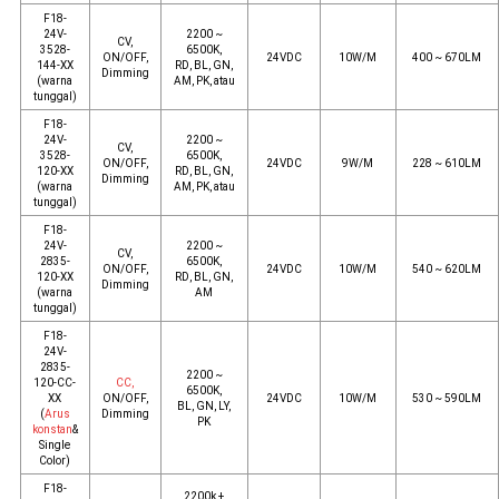
F18-
24V-
2200 ~
CV,
3528-
6500K,
ON/OFF,
24VDC
10W/M
400 ~ 670LM
144-XX
RD, BL, GN,
Dimming
(warna
AM, PK, atau
tunggal)
F18-
24V-
2200 ~
CV,
3528-
6500K,
ON/OFF,
24VDC
9W/M
228 ~ 610LM
120-XX
RD, BL, GN,
Dimming
(warna
AM, PK, atau
tunggal)
F18-
24V-
2200 ~
CV,
2835-
6500K,
ON/OFF,
24VDC
10W/M
540 ~ 620LM
120-XX
RD, BL, GN,
Dimming
(warna
AM
tunggal)
F18-
24V-
2835-
2200 ~
120-CC-
CC,
6500K,
XX
ON/OFF,
24VDC
10W/M
530 ~ 590LM
BL, GN, LY,
(
Arus
Dimming
PK
konstan
&
Single
Color)
F18-
2200k +