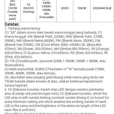
24V-
5000k,
2835-
CV,
3000K +
120-TW
ON/OFF,
24VDC
15W/M
450LM+430LM
5000K,
(Tunable
Dimming
atau
warna
Disesuaikan
putih)
Catatan:
1. Tentang warna terang:
(1) "XX" dalam nomor item berarti warna tunggal yang berbeda: (1)
Warna tunggal: VW ((Bernik Putih, 2200K), WW ((Bernik Putih, 2700K,
3000K), NW ((Bernik Netral,4000K), PW ((Bernik Murni, 5000K), DW
((Bernik Hari,5700K), CW ((Cool White, 6000~6500K); BL ((Blue,465-
470nm), GN ((Green, 520-525nm), AM ((Amber,585-595nm), OR ((Orange,
600-610nm), LY ((Lemon Yellow, 610-620nm), RD ((Red, 620-630nm), PK
((Pink, 630-645nm);
(2) TW ((Tunable putih, opsional 2200k + 5000K, 3000K + 5000K, atau
disesuaikan);
(3) Multi-warna:RGB, RGBW ((The Kelvin of "W" tersedia pada 2700K,
3000K, 4000K, 5000K, atau lainnya).
(4) Jika Kelvin atau panjang gelombang untuk warna yang Anda cari
TIDAK berada dalam kisaran di atas, silakan bertanya kepada kami
secara terpisah.
2. CV ((tekanan konstan, berarti strip LED dengan resistor pembatas
arus di setiap unit pemotongan mini); CC ((tekanan konstan, which the
LED strip is with current-limiting constant current driving IC on board for
every minimum cutting unit which enables the working current of each
LED is the same and the brightness of the entire run length of the LED
neon flex is uniform);
3Spesifikasi dapat berubah tanpa pemberitahuan sebelumnya.