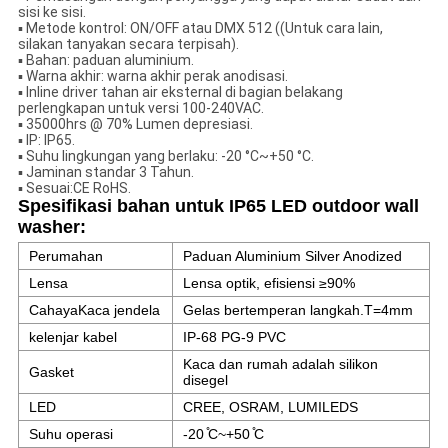
sisi ke sisi.
▪ Metode kontrol: ON/OFF atau DMX 512 ((Untuk cara lain,
silakan tanyakan secara terpisah).
▪ Bahan: paduan aluminium.
▪ Warna akhir: warna akhir perak anodisasi.
▪ Inline driver tahan air eksternal di bagian belakang
perlengkapan untuk versi 100-240VAC.
▪ 35000hrs @ 70% Lumen depresiasi.
▪ IP: IP65.
▪ Suhu lingkungan yang berlaku: -20 °C~+50 °C.
▪ Jaminan standar 3 Tahun.
▪ Sesuai:CE RoHS.
Spesifikasi bahan untuk IP65 LED outdoor wall
washer:
Perumahan
Paduan Aluminium Silver Anodized
Lensa
Lensa optik, efisiensi ≥90%
Cahaya
Kaca jendela
Gelas bertemperan langkah.T=4mm
kelenjar kabel
IP-68 PG-9 PVC
Kaca dan rumah adalah silikon
Gasket
disegel
LED
CREE, OSRAM, LUMILEDS
Suhu operasi
-20 ̊C~+50 ̊C