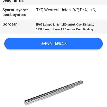
pengiriman:
KUALITAS
Syarat-syarat
T/T, Western Union, D/P, D/A, L/C,
pembayaran:
HUBUNGI
Sorotan:
,
IP65 Lampu Linier LED untuk Cuci Dinding
KAMI
18W Lampu Linier LED untuk Cuci Dinding
BERITA
HARGA TERBAIK
KASUS
SITEMAP
KEBIJAKAN
PRIVASI