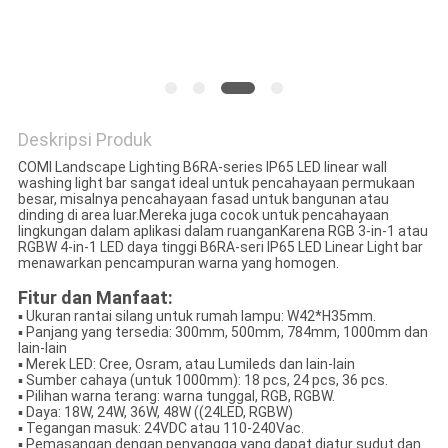
Deskripsi Produk
COMI Landscape Lighting B6RA-series IP65 LED linear wall
washing light bar sangat ideal untuk pencahayaan permukaan
besar, misalnya pencahayaan fasad untuk bangunan atau
dinding di area luar.Mereka juga cocok untuk pencahayaan
lingkungan dalam aplikasi dalam ruanganKarena RGB 3-in-1 atau
RGBW 4-in-1 LED daya tinggi B6RA-seri IP65 LED Linear Light bar
menawarkan pencampuran warna yang homogen.
Fitur dan Manfaat:
▪ Ukuran rantai silang untuk rumah lampu: W42*H35mm.
▪ Panjang yang tersedia: 300mm, 500mm, 784mm, 1000mm dan
lain-lain
▪ Merek LED: Cree, Osram, atau Lumileds dan lain-lain
▪ Sumber cahaya (untuk 1000mm): 18 pcs, 24 pcs, 36 pcs.
▪ Pilihan warna terang: warna tunggal, RGB, RGBW.
▪ Daya: 18W, 24W, 36W, 48W ((24LED, RGBW)
▪ Tegangan masuk: 24VDC atau 110-240Vac.
▪ Pemasangan dengan penyangga yang dapat diatur sudut dan