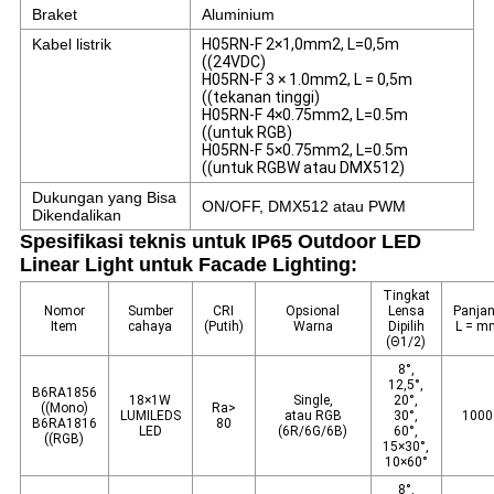
Braket
Aluminium
Kabel listrik
H05RN-F 2×1,0mm2, L=0,5m
((24VDC)
H05RN-F 3 × 1.0mm2, L = 0,5m
((tekanan tinggi)
H05RN-F 4×0.75mm2, L=0.5m
((untuk RGB)
H05RN-F 5×0.75mm2, L=0.5m
((untuk RGBW atau DMX512)
Dukungan yang Bisa
ON/OFF, DMX512 atau PWM
Dikendalikan
Spesifikasi teknis untuk IP65 Outdoor LED
Linear Light untuk Facade Lighting:
Tingkat
Nomor
Sumber
CRI
Opsional
Lensa
Panja
Item
cahaya
(Putih)
Warna
Dipilih
L = m
(Θ1/2)
8°,
12,5°,
B6RA1856
18×1W
Single,
20°,
((Mono)
Ra>
LUMILEDS
atau RGB
30°,
1000
B6RA1816
80
LED
(6R/6G/6B)
60°,
((RGB)
15×30°,
10×60°
8°,