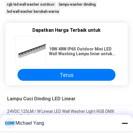
rgb led wall washer outdoor
lampu washer dinding
led wall washer berubah warna
Dapatkan Harga Terbaik untuk
18W 48W IP65 Outdoor Mini LED
Wall Washing Lampu linier untuk
kebutuhan pencahayaan luar
ruangan
Terus
Lampu Cuci Dinding LED Linear
24VDC 125LM / W Linear LED Wall Washer Light RGB DMX
Untuk Outdoor
Michael Yang
19.2W/M 24VDC Fleksibel Led Wall Washer RGB DMX Simetris
Asimetris