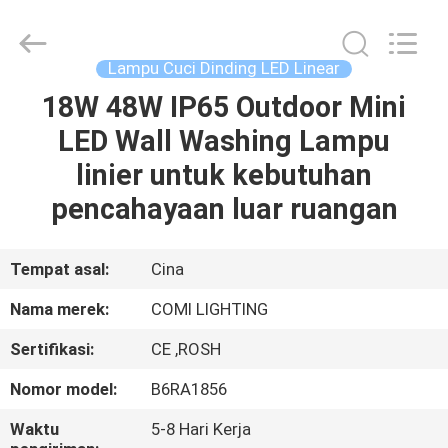
-
2026
COMI
LIGHTING
LIMITED.
Lampu Cuci Dinding LED Linear
All
Rights
18W 48W IP65 Outdoor Mini
RUMAH
Reserved.
LED Wall Washing Lampu
PRODUK
linier untuk kebutuhan
pencahayaan luar ruangan
TENTANG
KAMI
Tempat asal:
Cina
Nama merek:
COMI LIGHTING
TUR
Sertifikasi:
CE ,ROSH
PABRIK
Nomor model:
B6RA1856
KONTROL
Waktu
5-8 Hari Kerja