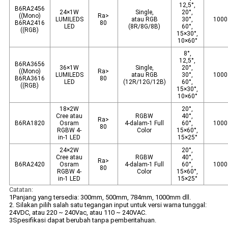
12,5°,
B6RA2456
24×1W
Single,
20°,
((Mono)
Ra>
LUMILEDS
atau RGB
30°,
1000
B6RA2416
80
LED
(8R/8G/8B)
60°,
((RGB)
15×30°,
10×60°
8°,
12,5°,
B6RA3656
36×1W
Single,
20°,
((Mono)
Ra>
LUMILEDS
atau RGB
30°,
1000
B6RA3616
80
LED
(12R/12G/12B)
60°,
((RGB)
15×30°,
10×60°
18×2W
20°,
Cree atau
RGBW
40°,
Ra>
B6RA1820
Osram
4-dalam-1 Full
60°,
1000
80
RGBW 4-
Color
15×60°,
in-1 LED
15×25°
24×2W
20°,
Cree atau
RGBW
40°,
Ra>
B6RA2420
Osram
4-dalam-1 Full
60°,
1000
80
RGBW 4-
Color
15×60°,
in-1 LED
15×25°
Catatan:
1Panjang yang tersedia: 300mm, 500mm, 784mm, 1000mm dll.
2. Silakan pilih salah satu tegangan input untuk versi warna tunggal:
24VDC, atau 220 ~ 240Vac, atau 110 ~ 240VAC.
3Spesifikasi dapat berubah tanpa pemberitahuan.