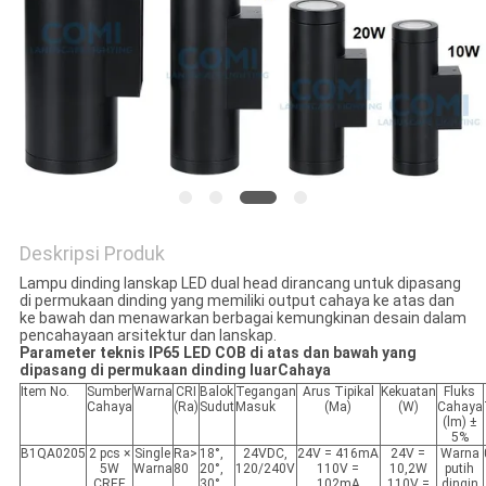
Deskripsi Produk
Lampu dinding lanskap LED dual head dirancang untuk dipasang
di permukaan dinding yang memiliki output cahaya ke atas dan
ke bawah dan menawarkan berbagai kemungkinan desain dalam
pencahayaan arsitektur dan lanskap.
Parameter teknis IP65 LED COB di atas dan bawah yang
dipasang di permukaan dinding luar
Cahaya
Item No.
Sumber
Warna
CRI
Balok
Tegangan
Arus Tipikal
Kekuatan
Fluks
Cahaya
(Ra)
Sudut
Masuk
(Ma)
(W)
Cahaya
(lm) ±
5%
B1QA0205
2 pcs ×
Single
Ra>
18°,
24VDC,
24V = 416mA
24V =
Warna
5W
Warna
80
20°,
120/240V
110V =
10,2W
putih
CREE
30°,
102mA
110V =
dingin