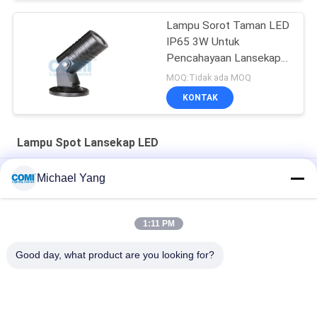
Lampu Sorot Taman LED
IP65 3W Untuk
Pencahayaan Lansekap
Luar Ruangan Atau
MOQ:Tidak ada MOQ
Pencahayaan Dalam
KONTAK
Ruangan
Lampu Spot Lansekap LED
Lampu Spot Arsitektur LED DMX512 6x3W Mono RGB RGBW
Michael Yang
Lampu Sorot Taman DALI TRIAC Peredupan DMX 512 20W Led
1:11 PM
Lampu Spot Lansekap LED 24VDC 12x3W CREE IP65 Dengan
Spike
Good day, what product are you looking for?
Bad Request
Semua