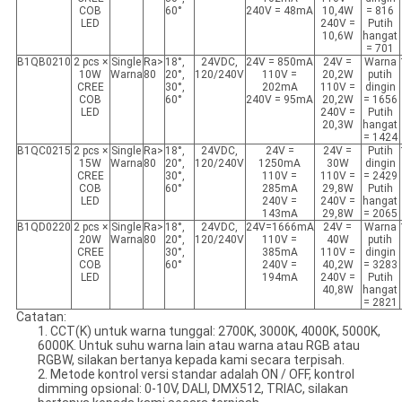
COB
60°
240V = 48mA
10,4W
= 816
LED
240V =
Putih
10,6W
hangat
= 701
B1QB0210
2 pcs ×
Single
Ra>
18°,
24VDC,
24V = 850mA
24V =
Warna
10W
Warna
80
20°,
120/240V
110V =
20,2W
putih
CREE
30°,
202mA
110V =
dingin
COB
60°
240V = 95mA
20,2W
= 1656
LED
240V =
Putih
20,3W
hangat
= 1424
B1QC0215
2 pcs ×
Single
Ra>
18°,
24VDC,
24V =
24V =
Putih
15W
Warna
80
20°,
120/240V
1250mA
30W
dingin
CREE
30°,
110V =
110V =
= 2429
COB
60°
285mA
29,8W
Putih
LED
240V =
240V =
hangat
143mA
29,8W
= 2065
B1QD0220
2 pcs ×
Single
Ra>
18°,
24VDC,
24V=1666mA
24V =
Warna
20W
Warna
80
20°,
120/240V
110V =
40W
putih
CREE
30°,
385mA
110V =
dingin
COB
60°
240V =
40,2W
= 3283
LED
194mA
240V =
Putih
40,8W
hangat
= 2821
Catatan:
1. CCT(K) untuk warna tunggal: 2700K, 3000K, 4000K, 5000K,
6000K. Untuk suhu warna lain atau warna atau RGB atau
RGBW, silakan bertanya kepada kami secara terpisah.
2. Metode kontrol versi standar adalah ON / OFF, kontrol
dimming opsional: 0-10V, DALI, DMX512, TRIAC, silakan