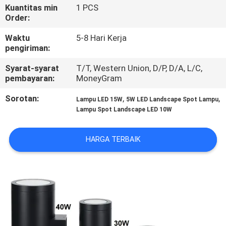
KUALITAS
Kuantitas min
1 PCS
Order:
HUBUNGI
Waktu
5-8 Hari Kerja
pengiriman:
KAMI
Syarat-syarat
T/T, Western Union, D/P, D/A, L/C,
pembayaran:
MoneyGram
BERITA
Sorotan:
,
,
Lampu LED 15W
5W LED Landscape Spot Lampu
Lampu Spot Landscape LED 10W
KASUS
HARGA TERBAIK
SITEMAP
KEBIJAKAN
PRIVASI