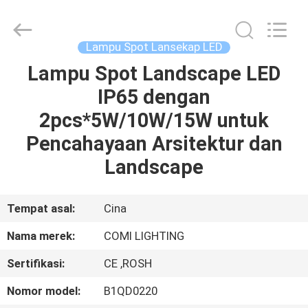
-
2026
COMI
LIGHTING
LIMITED.
Lampu Spot Lansekap LED
All
Rights
Lampu Spot Landscape LED
RUMAH
Reserved.
IP65 dengan
PRODUK
2pcs*5W/10W/15W untuk
Pencahayaan Arsitektur dan
TENTANG
Landscape
KAMI
Tempat asal:
Cina
TUR
Nama merek:
COMI LIGHTING
PABRIK
Sertifikasi:
CE ,ROSH
KONTROL
Nomor model:
B1QD0220