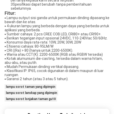
bertanya kepada kami secara terpisah.
3Spesifikasi dapat berubah tanpa pemberitahuan
sebelumnya.
Fitur:
▪ Lampu output sisi ganda untuk permukaan dinding dipasang ke
bawah dan ke atas.
▪ 4 ukuran lampu yang berbeda dengan daya yang berbeda untuk
aplikasi yang berbeda.
▪ Sumber cahaya: 2 pcs CREE COB LED, CRI80+ atau CRI90+.
▪ Berikan tegangan input opsional 24VDC, 110-240Vac 50/60Hz.
▪ Konsumsi daya rata-rata: 10W, 20W, 30W, 20W
▪ Efisiensi cahaya: 80-95LM/W
▪ CRI ((Ra) > 80 (hanya untuk 2200-6500K).
▪ Warna atau CCT(K): 2200-6500K (RGB atau RGBW tersedia)
▪ Kotak alumunium die-casting, tersedia dalam warna hitam,
abu-abu, atau putih.
▪ Mudah Permukaan dinding vertikal dipasang.
▪ Klasifikasi IP: IP65, cocok digunakan di dalam maupun di luar
ruangan.
▪ Garansi 2 tahun (atau 3 atau 5 tahun).
lampu sorot taman yang dipimpin
lampu sorot lanskap yang dipimpin
lampu sorot lonjakan taman gu10