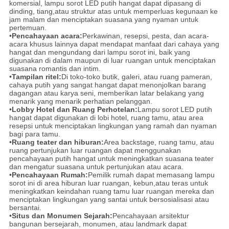
komersial, lampu sorot LED putih hangat dapat dipasang di
dinding, tiang,atau struktur atas untuk memperluas kegunaan ke
jam malam dan menciptakan suasana yang nyaman untuk
pertemuan.
•
Pencahayaan acara:
Perkawinan, resepsi, pesta, dan acara-
acara khusus lainnya dapat mendapat manfaat dari cahaya yang
hangat dan mengundang dari lampu sorot ini, baik yang
digunakan di dalam maupun di luar ruangan untuk menciptakan
suasana romantis dan intim.
•
Tampilan ritel:
Di toko-toko butik, galeri, atau ruang pameran,
cahaya putih yang sangat hangat dapat menonjolkan barang
dagangan atau karya seni, memberikan latar belakang yang
menarik yang menarik perhatian pelanggan.
•
Lobby Hotel dan Ruang Perhotelan:
Lampu sorot LED putih
hangat dapat digunakan di lobi hotel, ruang tamu, atau area
resepsi untuk menciptakan lingkungan yang ramah dan nyaman
bagi para tamu.
•
Ruang teater dan hiburan:
Area backstage, ruang tamu, atau
ruang pertunjukan luar ruangan dapat menggunakan
pencahayaan putih hangat untuk meningkatkan suasana teater
dan mengatur suasana untuk pertunjukan atau acara.
•
Pencahayaan Rumah:
Pemilik rumah dapat memasang lampu
sorot ini di area hiburan luar ruangan, kebun,atau teras untuk
meningkatkan keindahan ruang tamu luar ruangan mereka dan
menciptakan lingkungan yang santai untuk bersosialisasi atau
bersantai.
•
Situs dan Monumen Sejarah:
Pencahayaan arsitektur
bangunan bersejarah, monumen, atau landmark dapat