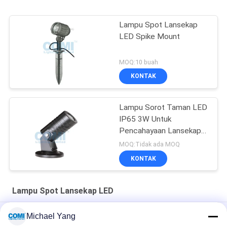
Lampu Spot Lansekap
LED Spike Mount
MOQ:10 buah
KONTAK
Lampu Sorot Taman LED
IP65 3W Untuk
Pencahayaan Lansekap
Luar Ruangan Atau
MOQ:Tidak ada MOQ
Pencahayaan Dalam
KONTAK
Ruangan
Lampu Spot Lansekap LED
Lampu Spot Arsitektur LED DMX512 6x3W Mono RGB RGBW
Michael Yang