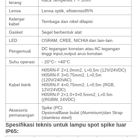
Kaca Tempered.T = 3mm
terang
Lensa
Lensa optik, efisiensi
≥
85%
Kelenjar
Tembaga dan nikel dilapisi
kabel
Gasket
Segel berbentuk alat
LED
OSRAM, CREE, NICHIA dan lain-lain.
DC tegangan konstan atau AC tegangan
Pengemudi
tinggi input,output arus konstan
Suhu operasi
- 20
°C
~ +40
°C
H05RN-F 2×1,0mm2, L=0,5m (12V/24VDC)
H05RN-F 3×0,75mm2, L=0,5m
(120V/240VAC)
Kabel listrik
H05RN-F 4×0,75mm2, L=0,5m (RGB,
12V/24VDC)
H05RN-F 2×1.0+3×0.5mm2, L=0.5m
((RGBW, 24VDC)
Spike (PC)
.
Aksesoris
Opsional
Base bulat (Aluminium)
dan Strap
pemasangan
(stainless steel)
Spesifikasi teknis untuk lampu spot spike luar
IP65: