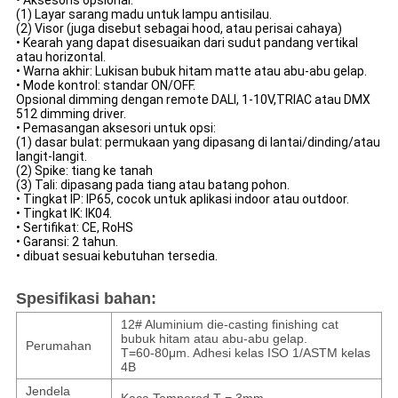
• Aksesoris opsional:
(1) Layar sarang madu untuk lampu antisilau.
(2) Visor (juga disebut sebagai hood, atau perisai cahaya)
• Kearah yang dapat disesuaikan dari sudut pandang vertikal
atau horizontal.
• Warna akhir: Lukisan bubuk hitam matte atau abu-abu gelap.
• Mode kontrol: standar ON/OFF.
Opsional dimming dengan remote DALI, 1-10V,TRIAC atau DMX
512 dimming driver.
• Pemasangan aksesori untuk opsi:
(1) dasar bulat: permukaan yang dipasang di lantai/dinding/atau
langit-langit.
(2) Spike: tiang ke tanah
(3) Tali: dipasang pada tiang atau batang pohon.
• Tingkat IP: IP65, cocok untuk aplikasi indoor atau outdoor.
• Tingkat IK: IK04.
• Sertifikat: CE, RoHS
• Garansi: 2 tahun.
• dibuat sesuai kebutuhan tersedia
.
Spesifikasi bahan:
12# Aluminium die-casting finishing cat
bubuk hitam atau abu-abu gelap.
Perumahan
T=60-80μm. Adhesi kelas ISO 1/ASTM kelas
4B
Jendela