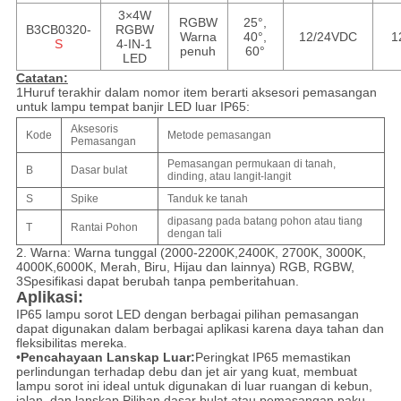
3×4W
RGBW
25°,
B3CB0320-
RGBW
Warna
40°,
12/24VDC
1
S
4-IN-1
penuh
60°
LED
Catatan:
1Huruf terakhir dalam nomor item berarti aksesori pemasangan
untuk lampu tempat banjir LED luar IP65:
Aksesoris
Kode
Metode pemasangan
Pemasangan
Pemasangan permukaan di tanah,
B
Dasar bulat
dinding, atau langit-langit
S
Spike
Tanduk ke tanah
dipasang pada batang pohon atau tiang
T
Rantai Pohon
dengan tali
2. Warna: Warna tunggal (2000-2200K,2400K, 2700K, 3000K,
4000K,6000K, Merah, Biru, Hijau dan lainnya) RGB, RGBW,
3Spesifikasi dapat berubah tanpa pemberitahuan.
Aplikasi:
IP65 lampu sorot LED dengan berbagai pilihan pemasangan
dapat digunakan dalam berbagai aplikasi karena daya tahan dan
fleksibilitas mereka.
•
Pencahayaan Lanskap Luar:
Peringkat IP65 memastikan
perlindungan terhadap debu dan jet air yang kuat, membuat
lampu sorot ini ideal untuk digunakan di luar ruangan di kebun,
jalan, dan lanskap.Pilihan dasar bulat atau pemasangan paku