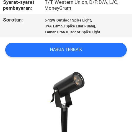
Syarat-syarat
T/T, Western Union, D/P, D/A, L/C,
KUALITAS
pembayaran:
MoneyGram
Sorotan:
,
6-12W Outdoor Spike Light
HUBUNGI
,
IP66 Lampu Spike Luar Ruang
KAMI
Taman IP66 Outdoor Spike Light
HARGA TERBAIK
BERITA
KASUS
SITEMAP
KEBIJAKAN
PRIVASI