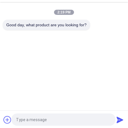
Lampu Sorot Taman DALI TRIAC Peredupan DMX 512 20W Led
2:19 PM
Lampu Spot Lansekap LED 24VDC 12x3W CREE IP65 Dengan
Spike
Good day, what product are you looking for?
Bad Request
Semua
Lampu Kolam 
Lampu Inground LED
Renang Bawah Air 
LED
Lampu Spot 
Lampu Handrail LED
Lansekap LED
Lampu Sorot Bawah 
Lampu Banjir LED
Air LED
Lampu Air Mancur 
Lampu Langkah LED
LED
Quote request suatu