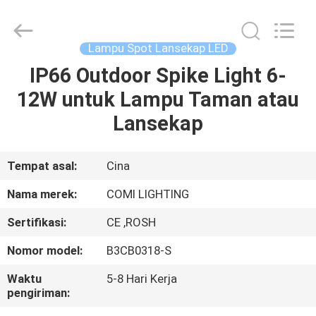
-
2026
COMI
LIGHTING
LIMITED.
Lampu Spot Lansekap LED
All
Rights
IP66 Outdoor Spike Light 6-
RUMAH
Reserved.
12W untuk Lampu Taman atau
PRODUK
Lansekap
TENTANG
Tempat asal:
Cina
KAMI
Nama merek:
COMI LIGHTING
Sertifikasi:
CE ,ROSH
TUR
Nomor model:
B3CB0318-S
PABRIK
Waktu
5-8 Hari Kerja
pengiriman:
KONTROL