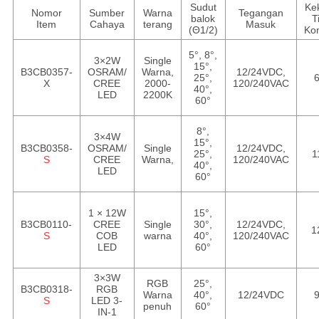
Sudut
Ke
Nomor
Sumber
Warna
Tegangan
balok
T
Item
Cahaya
terang
Masuk
(Θ1/2)
Ko
5°, 8°,
3×2W
Single
15°,
B3CB0357-
OSRAM/
Warna,
12/24VDC,
25°,
X
CREE
2000-
120/240VAC
40°,
LED
2200K
60°
8°,
3×4W
15°,
B3CB0358-
OSRAM/
Single
12/24VDC,
25°,
1
S
CREE
Warna,
120/240VAC
40°,
LED
60°
1 × 12W
15°,
B3CB0110-
CREE
Single
30°,
12/24VDC,
1
S
COB
warna
40°,
120/240VAC
LED
60°
3×3W
RGB
25°,
B3CB0318-
RGB
Warna
40°,
12/24VDC
S
LED 3-
penuh
60°
IN-1