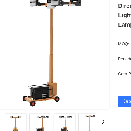
Dire
Ligh
Lam
MOQ:
Period
Cara 
Dap