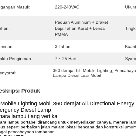
egangan Masuk:
220-240VAC
Ukura
Paduan Aluminium + Braket 
ahan:
Baja Tahan Karat + Lensa 
Tingk
PMMA
aminan:
3 Tahun
Kuant
aktu Pengiriman:
7 ~ 25 Hari
Syara
360 derajat Lift Mobile Lighting
, 
Pencahaya
enyoroti:
Lampu Diesel Luar Mobil
eskripsi Produk
t Mobile Lighting Mobil 360 derajat All-Directional Energ
rgency Diesel Lamp
ara lampu tiang vertikal
ra lampu portabel dirancang untuk menyediakan cahaya. menara lampu
us seperti perbaikan jalan malam,lokasi bencana dan konstruksi umum
agai pencahayaan tambahan