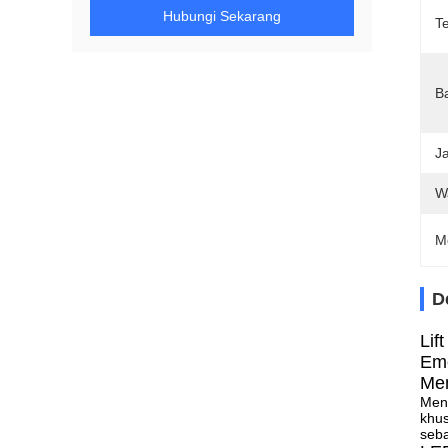
Hubungi Sekarang
T
B
J
W
M
D
Lif
Eme
Men
Mena
khus
seb