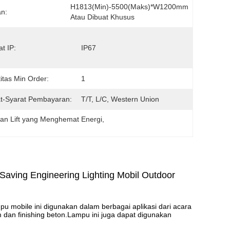
H1813(min)-5500(maks)*W1200mm 
n:
Atau Dibuat Khusus
at IP:
IP67
itas Min Order:
1
t-Syarat Pembayaran:
T/T, L/C, Western Union
an Lift yang Menghemat Energi
, 
y Saving Engineering Lighting Mobil Outdoor
 mobile ini digunakan dalam berbagai aplikasi dari acara
 dan finishing beton.Lampu ini juga dapat digunakan