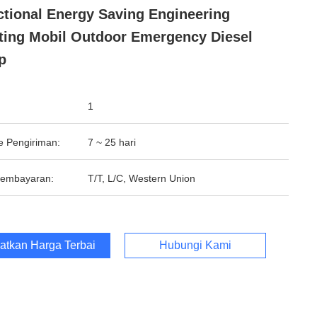
ctional Energy Saving Engineering
ting Mobil Outdoor Emergency Diesel
p
1
e Pengiriman:
7 ~ 25 hari
Pembayaran:
T/T, L/C, Western Union
atkan Harga Terbaik
Hubungi Kami