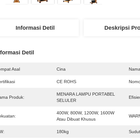
Informasi Detil
Deskripsi Pr
nformasi Detil
empat Asal
Cina
Nama
rtifikasi
CE ROHS
Nomo
MENARA LAMPU PORTABEL 
ama Produk:
Efisi
SELULER
400W, 800W, 1200W, 1600W 
ekuatan:
WARN
Atau Dibuat Khusus
W:
180kg
Sudut