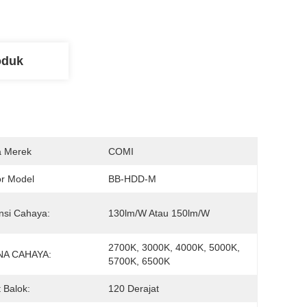
oduk
 Merek
COMI
r Model
BB-HDD-M
ensi Cahaya:
130lm/W Atau 150lm/W
2700K, 3000K, 4000K, 5000K, 
A CAHAYA:
5700K, 6500K
 Balok:
120 Derajat