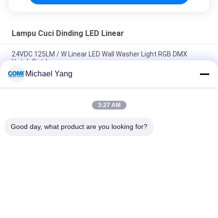
Lampu Cuci Dinding LED Linear
24VDC 125LM / W Linear LED Wall Washer Light RGB DMX
Untuk Outdoor
Michael Yang
19.2W/M 24VDC Fleksibel Led Wall Washer RGB DMX Simetris
Asimetris
3:27 AM
Lensa Optik CRI90 24VDC IP67 Luar Ruangan Fleksibel Led
Strip 18W/M
Good day, what product are you looking for?
Bad Request
Semua
Lampu Kolam 
Lampu Inground LED
Renang Bawah Air 
LED
Lampu Spot 
Lampu Handrail LED
Lansekap LED