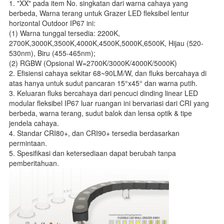
1. "XX" pada item No. singkatan dari warna cahaya yang
berbeda, Warna terang untuk Grazer LED fleksibel lentur
horizontal Outdoor IP67 ini:
(1) Warna tunggal tersedia: 2200K,
2700K,3000K,3500K,4000K,4500K,5000K,6500K, Hijau (520-
530nm), Biru (455-465nm);
(2) RGBW (Opsional W=2700K/3000K/4000K/5000K)
2. Efisiensi cahaya sekitar 68~90LM/W, dan fluks bercahaya di
atas hanya untuk sudut pancaran 15°x45° dan warna putih.
3. Keluaran fluks bercahaya dari pencuci dinding linear LED
modular fleksibel IP67 luar ruangan ini bervariasi dari CRI yang
berbeda, warna terang, sudut balok dan lensa optik & tipe
jendela cahaya.
4. Standar CRI80+, dan CRI90+ tersedia berdasarkan
permintaan.
5. Spesifikasi dan ketersediaan dapat berubah tanpa
pemberitahuan.