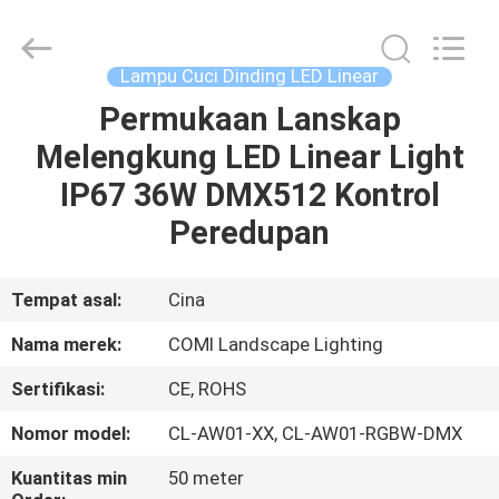
-
2026
COMI
LIGHTING
LIMITED.
Lampu Cuci Dinding LED Linear
All
Rights
Permukaan Lanskap
RUMAH
Reserved.
Melengkung LED Linear Light
PRODUK
IP67 36W DMX512 Kontrol
Peredupan
TENTANG
KAMI
Tempat asal:
Cina
Nama merek:
COMI Landscape Lighting
TUR
Sertifikasi:
CE, ROHS
PABRIK
Nomor model:
CL-AW01-XX, CL-AW01-RGBW-DMX
KONTROL
Kuantitas min
50 meter