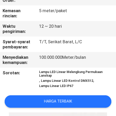
Order:
KUALITAS
Kemasan
5 meter/paket
rincian:
HUBUNGI
Waktu
12 ~ 20 hari
KAMI
pengiriman:
Syarat-syarat
T/T, Serikat Barat, L/C
BERITA
pembayaran:
Menyediakan
100.000.000Meter/bulan
KASUS
kemampuan:
Sorotan:
Lampu LED Linear Melengkung Permukaan
Lanskap
SITEMAP
,
,
Lampu Linear LED Kontrol DMX512
Lampu Linear LED IP67
KEBIJAKAN
HARGA TERBAIK
PRIVASI