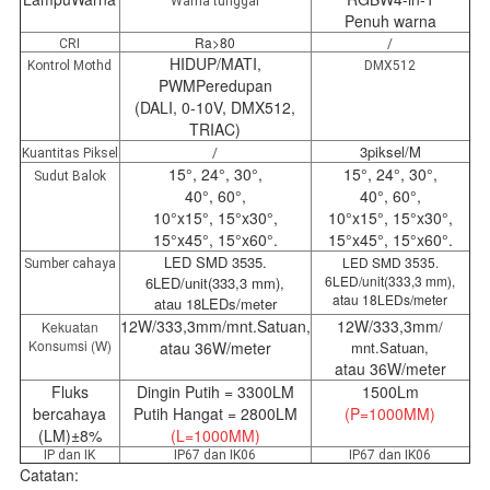
Warna tunggal
Penuh warna
Ra>80
CRI
/
HIDUP/MATI,
Kontrol Mothd
DMX512
PWM
Peredupan
(DALI, 0-10V, DMX512,
TRIAC)
3piksel/M
Kuantitas Piksel
/
15°, 24°, 30°,
15°, 24°, 30°,
Sudut Balok
40°, 60°,
40°, 60°,
10°x15°, 15°x30°,
10°x15°, 15°x30°,
15°x45°, 15°x60°.
15°x45°, 15°x60°.
LED SMD 3535.
LED SMD 3535.
Sumber cahaya
6LED/unit
(333,3 mm),
6LED/unit
(333,3 mm),
atau 18LEDs/meter
atau 18LEDs/meter
12W/333,3mm/mnt.Satuan,
12W/333,3mm
/
Kekuatan
Konsumsi (W)
atau 36W/meter
mnt.Satuan,
atau 36W/meter
Fluks
Dingin Putih = 3300LM
1500Lm
bercahaya
Putih Hangat = 2800LM
(P=1000MM)
(LM)±8%
(L=
1000MM)
IP dan IK
IP67 dan IK06
IP67 dan IK06
Catatan: