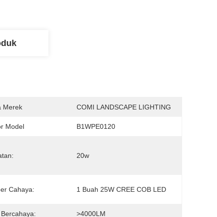
oduk
 Merek
COMI LANDSCAPE LIGHTING
r Model
B1WPE0120
tan:
20w
er Cahaya:
1 Buah 25W CREE COB LED
 Bercahaya:
>4000LM