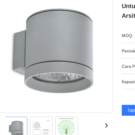
Untu
Arsi
MOQ:
Period
Cara 
Kapasi
Dap