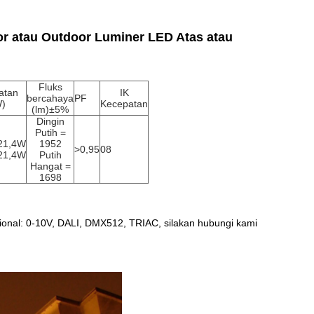
or atau Outdoor Luminer LED Atas atau
Fluks
atan
IK
bercahaya
PF
)
Kecepatan
(lm)±5%
Dingin
Putih =
21,4W
1952
>0,95
08
21,4W
Putih
Hangat =
1698
sional: 0-10V, DALI, DMX512, TRIAC, silakan hubungi kami