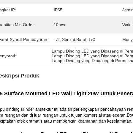
ngkat IP:
IP65
Jami
uantitas Min Order:
10pcs
Waktu
yarat-Syarat Pembayaran:
T/T, Serikat Barat, L/C
Meny
Lampu Dinding LED yang Dipasang di Perm
enyoroti:
Lampu Dinding LED yang Dipasang di Pe
Lampu Dinding yang Dipasang di Permuka
eskripsi Produk
5 Surface Mounted LED Wall Light 20W Untuk Pener
u dinding silinder arsitektur ini adalah perlengkapan pencahayaan re
m ruangan dan di luar ruangan untuk tujuan komersial atau eceran.Do
iptakan efek dramatis atau memberikan keamanan dan keselamatan.Fix