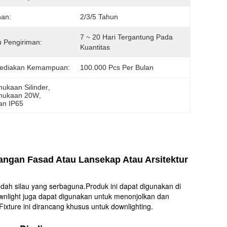
nan:
2/3/5 Tahun
7 ~ 20 Hari Tergantung Pada 
 Pengiriman:
Kuantitas
ediakan Kemampuan:
100.000 Pcs Per Bulan
ukaan Silinder
, 
rmukaan 20W
, 
an IP65
angan Fasad Atau Lansekap Atau Arsitektur
ndah silau yang serbaguna.Produk ini dapat digunakan di
wnlight juga dapat digunakan untuk menonjolkan dan
ture ini dirancang khusus untuk downlighting.