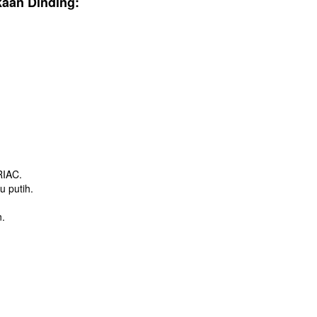
aan Dinding:
RIAC.
u putih.
n.