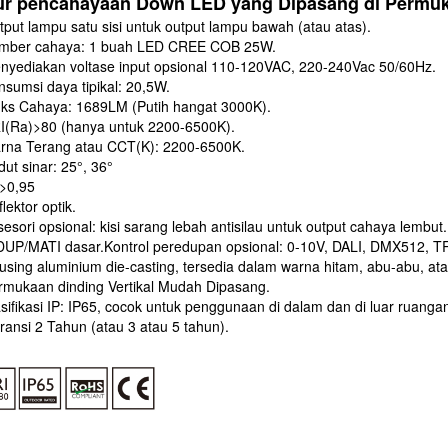
tur pencahayaan Down LED yang Dipasang di Permuk
tput lampu satu sisi untuk output lampu bawah (atau atas).
umber cahaya: 1 buah LED CREE COB 25W.
nyediakan voltase input opsional 110-120VAC, 220-240Vac 50/60Hz.
nsumsi daya tipikal: 20,5W.
uks Cahaya: 1689LM (Putih hangat 3000K).
I(Ra)>80 (hanya untuk 2200-6500K).
rna Terang atau CCT(K): 2200-6500K.
dut sinar: 25°, 36°
>0,95
flektor optik.
sesori opsional: kisi sarang lebah antisilau untuk output cahaya lembut.
DUP/MATI dasar.Kontrol peredupan opsional: 0-10V, DALI, DMX512, T
using aluminium die-casting, tersedia dalam warna hitam, abu-abu, ata
rmukaan dinding Vertikal Mudah Dipasang.
asifikasi IP: IP65, cocok untuk penggunaan di dalam dan di luar ruanga
ransi 2 Tahun (atau 3 atau 5 tahun).