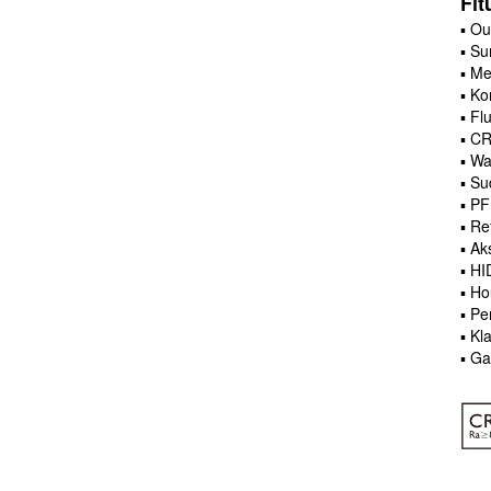
Fi
▪ Ou
▪ S
▪ Me
▪ Ko
▪ Fl
▪ CR
▪ Wa
▪ Su
▪ PF
▪ Re
▪ Ak
▪ HI
▪ Ho
▪ Pe
▪ Kl
▪ Ga