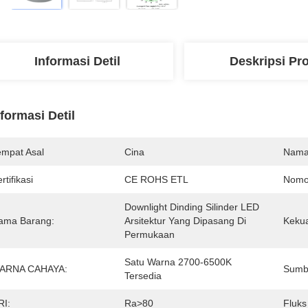
Informasi Detil
Deskripsi Pr
nformasi Detil
empat Asal
Cina
Nama
rtifikasi
CE ROHS ETL
Nomo
Downlight Dinding Silinder LED 
ama Barang:
Arsitektur Yang Dipasang Di 
Kekua
Permukaan
Satu Warna 2700-6500K 
ARNA CAHAYA:
Sumb
Tersedia
RI:
Ra>80
Fluks