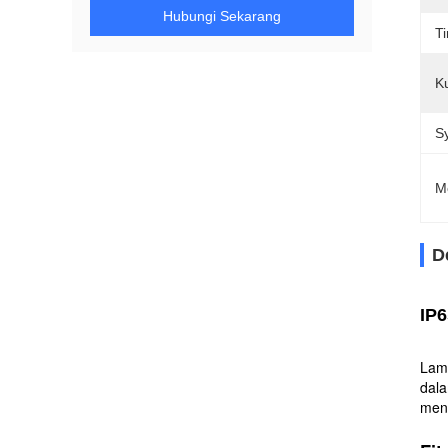
Hubungi Sekarang
Ti
K
S
M
D
IP6
Lamp
dala
menc