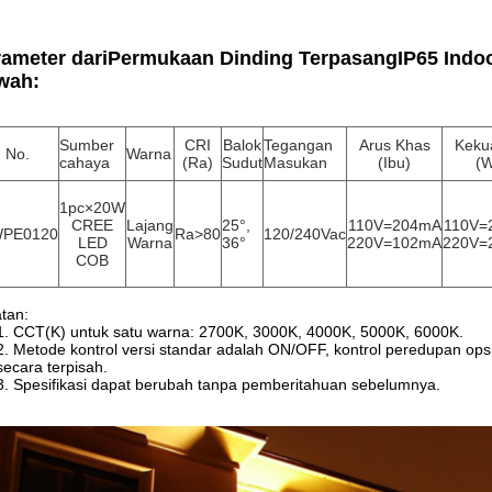
ameter dari
Permukaan Dinding Terpasang
IP65 Indo
wah:
Sumber
CRI
Balok
Tegangan
Arus Khas
Keku
 No.
Warna
cahaya
(Ra)
Sudut
Masukan
(Ibu)
(W
1pc×20W
CREE
Lajang
25°,
110V=204mA
110V=
PE0120
Ra>80
120/240Vac
LED
Warna
36°
220V=102mA
220V=
COB
tan:
1. CCT(K) untuk satu warna: 2700K, 3000K, 4000K, 5000K, 6000K.
2. Metode kontrol versi standar adalah ON/OFF, kontrol peredupan op
secara terpisah.
3. Spesifikasi dapat berubah tanpa pemberitahuan sebelumnya.