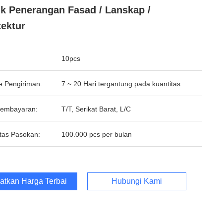
k Penerangan Fasad / Lanskap /
tektur
10pcs
e Pengiriman:
7 ~ 20 Hari tergantung pada kuantitas
Pembayaran:
T/T, Serikat Barat, L/C
tas Pasokan:
100.000 pcs per bulan
atkan Harga Terbaik
Hubungi Kami