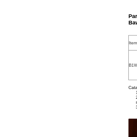
Par
Ba
Item
B1W
Cata