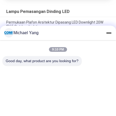
Lampu Pemasangan Dinding LED
Permukaan Plafon Arsitektur Dipasang LED Downlight 20W
IP65 Outdoor Lighting
Michael Yang
Full Cut-Off LED Wall Pack Light 40W 80W 120W untuk
Perimeter Jalan kaki Pintu
9:10 PM
10W Mudah Pemasangan Lampu LED Wall Mount untuk
Permukaan dinding vertikal
Good day, what product are you looking for?
Bad Request
Semua
Lampu Kolam 
Lampu Inground LED
Renang Bawah Air 
LED
Lampu Spot 
Lampu Handrail LED
Lansekap LED