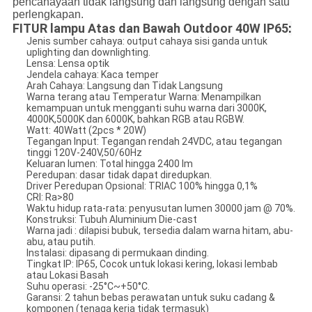
pencahayaan tidak langsung dan langsung dengan satu
perlengkapan.
FITUR lampu Atas dan Bawah Outdoor 40W IP65
:
Jenis sumber cahaya: output cahaya sisi ganda untuk
uplighting dan downlighting.
Lensa: Lensa optik
Jendela cahaya: Kaca temper
Arah Cahaya: Langsung dan Tidak Langsung
Warna terang atau Temperatur Warna: Menampilkan
kemampuan untuk mengganti suhu warna dari 3000K,
4000K,5000K dan 6000K, bahkan RGB atau RGBW.
Watt: 40Watt (2pcs * 20W)
Tegangan Input: Tegangan rendah 24VDC, atau tegangan
tinggi 120V-240V,50/60Hz
Keluaran lumen: Total hingga 2400 lm
Peredupan: dasar tidak dapat diredupkan.
Driver Peredupan Opsional: TRIAC 100% hingga 0,1%
CRI: Ra>80
Waktu hidup rata-rata: penyusutan lumen 30000 jam @ 70%.
Konstruksi: Tubuh Aluminium Die-cast
Warna jadi : dilapisi bubuk, tersedia dalam warna hitam, abu-
abu, atau putih.
Instalasi: dipasang di permukaan dinding.
Tingkat IP: IP65, Cocok untuk lokasi kering, lokasi lembab
atau Lokasi Basah
Suhu operasi: -25°C~+50°C.
Garansi: 2 tahun bebas perawatan untuk suku cadang &
komponen (tenaga kerja tidak termasuk)