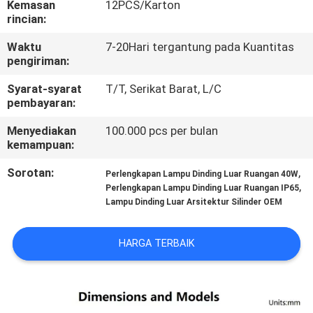
Kemasan
12PCS/Karton
KUALITAS
rincian:
Waktu
7-20Hari tergantung pada Kuantitas
HUBUNGI
pengiriman:
KAMI
Syarat-syarat
T/T, Serikat Barat, L/C
pembayaran:
BERITA
Menyediakan
100.000 pcs per bulan
kemampuan:
KASUS
Sorotan:
,
Perlengkapan Lampu Dinding Luar Ruangan 40W
,
Perlengkapan Lampu Dinding Luar Ruangan IP65
Lampu Dinding Luar Arsitektur Silinder OEM
SITEMAP
HARGA TERBAIK
KEBIJAKAN
PRIVASI