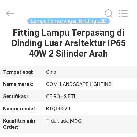
-
2026
COMI
LIGHTING
LIMITED.
Lampu Pemasangan Dinding LED
All
Rights
Fitting Lampu Terpasang di
RUMAH
Reserved.
Dinding Luar Arsitektur IP65
PRODUK
40W 2 Silinder Arah
TENTANG
Tempat asal:
Cina
KAMI
Nama merek:
COMI LANDSCAPE LIGHTING
Sertifikasi:
CE ROHS ETL
TUR
Nomor model:
B1QD0220
PABRIK
Kuantitas min
Tidak ada MOQ
Order:
KONTROL