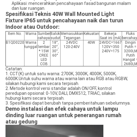
Aplikasi: mencerahkan pencahayaan fasad bangunan malam
dan luar ruangan.
Spesifikasi Teknis 40W Wall Mounted Light
Fixture IP65 untuk pencahayaan naik dan turun
Indoor atau Outdoor:
Item No.
Warna
Sumber
Balok
Memasukkan
Kekuatan
Bekerja
Fluks
cahaya
sudut
Tegangan
Saat ini (mA)
bercaha
B1QD0220
Warna
2
18°,
24VDC
40W
24VDC=1667
Dingin
tunggal
lembar
20°,
120-240V
120V=350
Putih =
* 15W
30°,
240V=175
3200L
CREE
60°
Putih
LED
Hangat 
COB
2680L
Catatan:
1. CCT(K) untuk satu warna: 2700K, 3000K, 4000K, 5000K,
6000K.Untuk suhu warna atau warna lain atau RGB atau RGBW,
silakan hubungi kami secara terpisah.
2. Metode kontrol versi standar adalah ON/OFF, kontrol
peredupan opsional: 0-10V, DALI, DMX512, TRIAC, silakan
hubungi kami secara terpisah.
3. Spesifikasi dapat berubah tanpa pemberitahuan sebelumnya.
Demo instalasi dan efek cahaya untuk lampu
dinding luar ruangan untuk penerangan rumah
atau gedung