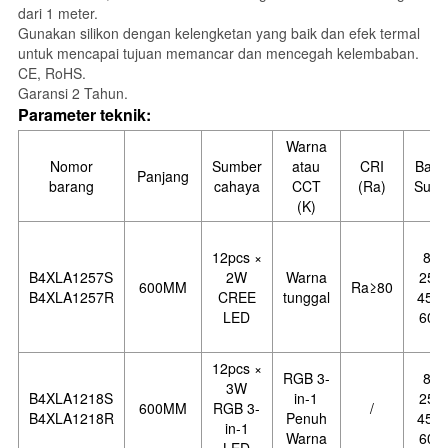
dari 1 meter.
Gunakan silikon dengan kelengketan yang baik dan efek termal
untuk mencapai tujuan memancar dan mencegah kelembaban.
CE, RoHS.
Garansi 2 Tahun.
Parameter teknik:
Warna
Nomor
Sumber
atau
CRI
Balo
Panjang
barang
cahaya
CCT
(Ra)
Sudu
(K)
12pcs ×
8°,
B4XLA1257S
2W
Warna
25°,
600MM
Ra
≥
80
B4XLA1257R
CREE
tunggal
45 °,
LED
60 °
12pcs ×
RGB 3-
8°,
3W
B4XLA1218S
in-1
25°,
600MM
RGB 3-
/
B4XLA1218R
Penuh
45 °,
in-1
Warna
60 °