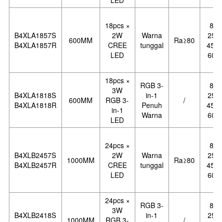
LED
18pcs ×
8°,
B4XLA1857S
2W
Warna
25°,
600MM
Ra
≥
80
B4XLA1857R
CREE
tunggal
45 °,
LED
60 °
18pcs ×
RGB 3-
8°,
3W
B4XLA1818S
in-1
25°,
600MM
RGB 3-
/
B4XLA1818R
Penuh
45 °,
in-1
Warna
60 °
LED
24pcs ×
8°,
B4XLB2457S
2W
Warna
25°,
1000MM
Ra
≥
80
B4XLB2457R
CREE
tunggal
45 °,
LED
60 °
24pcs ×
RGB 3-
8°,
3W
B4XLB2418S
in-1
25°,
1000MM
RGB 3-
/