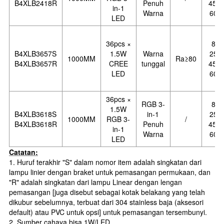
B4XLB2418R
Penuh
45 °,
in-1
Warna
60 °
LED
36pcs ×
8°,
B4XLB3657S
1.5W
Warna
25°,
1000MM
Ra
≥
80
B4XLB3657R
CREE
tunggal
45 °,
LED
60 °
36pcs ×
RGB 3-
8°,
1.5W
B4XLB3618S
in-1
25°,
1000MM
RGB 3-
/
B4XLB3618R
Penuh
45 °,
in-1
Warna
60 °
LED
Catatan:
1. Huruf terakhir "S" dalam nomor item adalah singkatan dari
lampu linier dengan braket untuk pemasangan permukaan, dan
"R" adalah singkatan dari lampu Linear dengan lengan
pemasangan [juga disebut sebagai kotak belakang yang telah
dikubur sebelumnya, terbuat dari 304 stainless baja (aksesori
default) atau PVC untuk opsi] untuk pemasangan tersembunyi.
2. Sumber cahaya bisa 1W/LED.