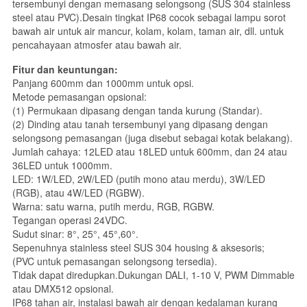
tersembunyi dengan memasang selongsong (SUS 304 stainless
steel atau PVC).Desain tingkat IP68 cocok sebagai lampu sorot
bawah air untuk air mancur, kolam, kolam, taman air, dll. untuk
pencahayaan atmosfer atau bawah air.
Fitur dan keuntungan:
Panjang 600mm dan 1000mm untuk opsi.
Metode pemasangan opsional:
(1) Permukaan dipasang dengan tanda kurung (Standar).
(2) Dinding atau tanah tersembunyi yang dipasang dengan
selongsong pemasangan (juga disebut sebagai kotak belakang).
Jumlah cahaya: 12LED atau 18LED untuk 600mm, dan 24 atau
36LED untuk 1000mm.
LED: 1W/LED, 2W/LED (putih mono atau merdu), 3W/LED
(RGB), atau 4W/LED (RGBW).
Warna: satu warna, putih merdu, RGB, RGBW.
Tegangan operasi 24VDC.
Sudut sinar: 8°, 25°, 45°,60°.
Sepenuhnya stainless steel SUS 304 housing & aksesoris;
(PVC untuk pemasangan selongsong tersedia).
Tidak dapat diredupkan.Dukungan DALI, 1-10 V, PWM Dimmable
atau DMX512 opsional.
IP68 tahan air, instalasi bawah air dengan kedalaman kurang