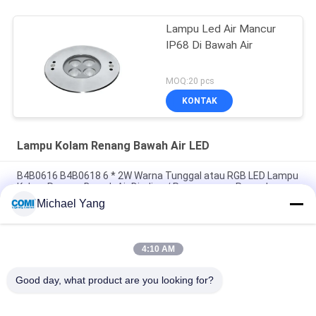
Lampu Led Air Mancur
IP68 Di Bawah Air
MOQ:20 pcs
KONTAK
Lampu Kolam Renang Bawah Air LED
B4B0616 B4B0618 6 * 2W Warna Tunggal atau RGB LED Lampu
Kolam Renang Bawah Air Dinding / Pemasangan Permukaan
dengan Braket
Michael Yang
24V DC RGB RGBW DMX512 IP68 SS316L LED Pool Light
4:10 AM
C4YB0657 C4YB0618 6 * 2W Lampu Kolam Renang LED, Mudah
Menginstal Lampu Air Mancur Bawah Air LED
Good day, what product are you looking for?
Bad Request
Semua