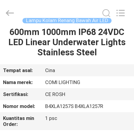
-
2026
COMI
LIGHTING
LIMITED.
Lampu Kolam Renang Bawah Air LED
All
Rights
600mm 1000mm IP68 24VDC
RUMAH
Reserved.
LED Linear Underwater Lights
PRODUK
Stainless Steel
TENTANG
Tempat asal:
Cina
KAMI
Nama merek:
COMI LIGHTING
Sertifikasi:
CE ROSH
TUR
Nomor model:
B4XLA1257S B4XLA1257R
PABRIK
Kuantitas min
1 psc
Order:
KONTROL