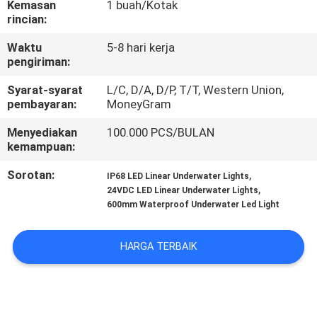
Kemasan
1 buah/Kotak
KUALITAS
rincian:
Waktu
5-8 hari kerja
HUBUNGI
pengiriman:
KAMI
Syarat-syarat
L/C, D/A, D/P, T/T, Western Union,
pembayaran:
MoneyGram
BERITA
Menyediakan
100.000 PCS/BULAN
kemampuan:
KASUS
Sorotan:
,
IP68 LED Linear Underwater Lights
,
24VDC LED Linear Underwater Lights
600mm Waterproof Underwater Led Light
SITEMAP
HARGA TERBAIK
KEBIJAKAN
PRIVASI