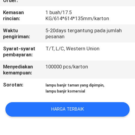
Order:
KUALITAS
Kemasan
1 buah/17.5
rincian:
KG/614*614*135mm/karton
HUBUNGI
Waktu
5-20days tergantung pada jumlah
KAMI
pengiriman:
pesanan
Syarat-syarat
T/T, L/C, Western Union
BERITA
pembayaran:
Menyediakan
100000 pcs/karton
KASUS
kemampuan:
Sorotan:
,
lampu banjir taman yang dipimpin
SITEMAP
lampu banjir komersial
KEBIJAKAN
HARGA TERBAIK
PRIVASI