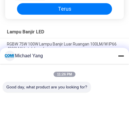
Terus
Lampu Banjir LED
RGBW 75W 100W Lampu Banjir Luar Ruangan 100LM/W IP66
4000LM Untuk Lanskap
Michael Yang
Lampu Banjir LED Intensitas Tinggi Bercahaya Tinggi 120W
Dengan Braket Berbentuk U
11:26 PM
RGBW DMX512 Led Garden Spotlight RDM 20W 30W 4000K
Untuk Pencahayaan Lansekap
Good day, what product are you looking for?
Bad Request
Semua
Lampu Kolam 
Lampu Inground LED
Renang Bawah Air 
LED