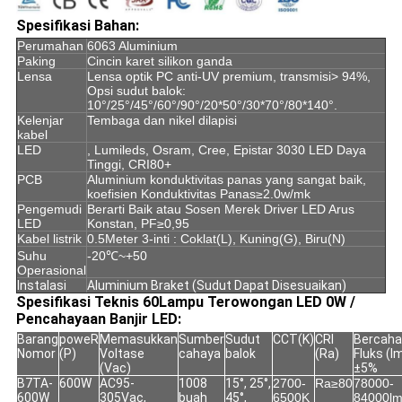
Spesifikasi Bahan:
Perumahan
6063 Aluminium
Paking
Cincin karet silikon ganda
Lensa
Lensa optik PC anti-UV premium, transmisi> 94%,
Opsi sudut balok:
10°/25°/45°/60°/90°/20*50°/30*70°/80*140°.
Kelenjar
Tembaga dan nikel dilapisi
kabel
LED
, Lumileds, Osram, Cree, Epistar 3030 LED Daya
Tinggi, CRI80+
PCB
Aluminium konduktivitas panas yang sangat baik,
koefisien Konduktivitas Panas
≥
2.0w/mk
Pengemudi
Berarti Baik atau Sosen Merek Driver LED Arus
LED
Konstan, PF≥0,95
Kabel listrik
0.5Meter 3-inti : Coklat(L), Kuning(G), Biru(N)
Suhu
-20℃~+50
Operasional
Instalasi
Aluminium
Braket (Sudut Dapat Disesuaikan
)
Spesifikasi Teknis 60
Lampu Terowongan LED 0W /
Pencahayaan Banjir LED
:
Barang
powe
R
Memasukkan
Sumber
Sudut
CCT(K)
CRI
Bercaha
Nomor
(P)
Voltase
cahaya
balok
(Ra)
Fluks (l
(Vac)
±5%
B7TA-
600W
AC95-
1008
15°, 25°,
2700-
Ra≥80
78000-
600W
305Vac,
buah
45°,
6500K
84000l