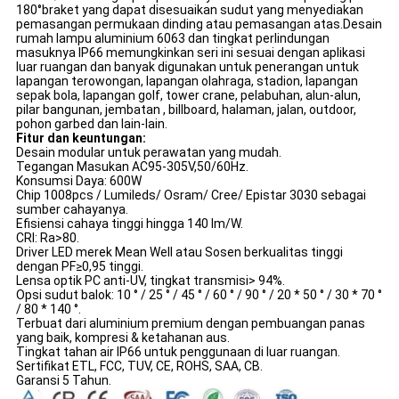
180
°
braket yang dapat disesuaikan sudut yang menyediakan
pemasangan permukaan dinding atau pemasangan atas.Desain
rumah lampu aluminium 6063 dan tingkat perlindungan
masuknya IP66 memungkinkan seri ini sesuai dengan aplikasi
luar ruangan dan banyak digunakan untuk penerangan untuk
lapangan terowongan, lapangan olahraga, stadion, lapangan
sepak bola, lapangan golf, tower crane, pelabuhan, alun-alun,
pilar bangunan, jembatan , billboard, halaman, jalan, outdoor,
pohon garbed dan lain-lain.
Fitur dan keuntungan:
Desain modular untuk perawatan yang mudah.
Tegangan Masukan AC95-305V,50/60Hz.
Konsumsi Daya: 600W
Chip 1008pcs / Lumileds/ Osram/ Cree/ Epistar 3030 sebagai
sumber cahayanya.
Efisiensi cahaya tinggi hingga 140 lm/W.
CRI: Ra>80.
Driver LED merek Mean Well atau Sosen berkualitas tinggi
dengan PF≥0,95 tinggi.
Lensa optik PC anti-UV, tingkat transmisi> 94%.
Opsi sudut balok: 10 ° / 25 ° / 45 ° / 60 ° / 90 ° / 20 * 50 ° / 30 * 70 °
/ 80 * 140 °.
Terbuat dari aluminium premium dengan pembuangan panas
yang baik, kompresi & ketahanan aus.
Tingkat tahan air IP66 untuk penggunaan di luar ruangan.
Sertifikat ETL, FCC, TUV, CE, ROHS, SAA, CB.
Garansi 5 Tahun.