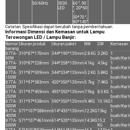
50/60Hz
3030
60 °, 90
LED
°, 20*50
°,
30*70 °,
80*140°
Catatan: Spesifikasi dapat berubah tanpa pemberitahuan.
Informasi Dimensi dan Kemasan untuk Lampu
Terowongan LED / Lampu Banjir:
Nomor
Ukuran produk
Ukuran paket
NW
GW
Kemasan
barang
B7TA-
310*87*170mm
344*190*135mm
2.8 KG
3.2KG
1
50W
buah/Kart
B7TA-
310*87*228mm
344*258*135mm
4.1kg
4.5kg
1
100W
buah/Kart
B7TA-
311*87*309mm
344*334*135mm
5.2 KG
5.8KG
1
150W
buah/Kart
B7TA-
311*97*383mm
420*350*135mm
5.7kg
7.4KG
1
200W
buah/Kart
B7TA-
311*97*459mm
495*350*135mm
7.9kg
8.5 KG
1
250W
buah/Kart
B7TA-
311*97*538mm
590*350*135mm
9.4KG
10.1KG
1
300W
buah/Kart
B7TA-
571*107*388mm
614*435*135mm
12.2KG
13kg
1
400W
buah/Kart
B7TA-
571*107*461mm
614*520*135mm
14.3KG
15.2
1
500W
KG
buah/Kart
B7TA-
571*107*529mm
614*614*135mm
16.5
17.5kg
1