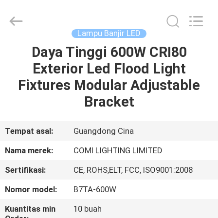
-
2026
COMI
LIGHTING
LIMITED.
Lampu Banjir LED
All
Rights
Daya Tinggi 600W CRI80
RUMAH
Reserved.
Exterior Led Flood Light
PRODUK
Fixtures Modular Adjustable
Bracket
TENTANG
KAMI
Tempat asal:
Guangdong Cina
Nama merek:
COMI LIGHTING LIMITED
TUR
Sertifikasi:
CE, ROHS,ELT, FCC, ISO9001:2008
PABRIK
Nomor model:
B7TA-600W
KONTROL
Kuantitas min
10 buah